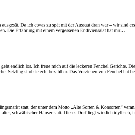
ausgesät. Da ich etwas zu spät mit der Aussaat dran war – wir sind er
ssen. Die Erfahrung mit einem vergessenen Endiviensalat hat mir…
geht endlich los. Ich freue mich auf die leckeren Fenchel Gerichte. Di
nchel Setzling sind sie echt bezahlbar. Das Vorziehen von Fenchel hat b
ingsmarkt statt, der unter dem Motto „Alte Sorten & Konsorten“ veran
lter, schwäbischer Häuser statt. Dieses Dorf liegt wirklich idyllisch