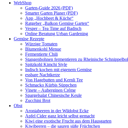
WebShop
Garten-Guide 2026 (PDF)
Smarter Garten Planer (PDF)
App „Hochbeet & Küche“
Ratgeber „Balkon Gemüse Garten“
Vesper – Tea Time auf Badisch
Online Beratung Urban Gardening
Gemüse Rezepte
Würzige Tomaten
Blumenkohl Menue
Fermentierte Chili
Stangenbohnen fermentieren zu Rheinische Schnippelb
Spitzkohl Kimchi Style
Indisch kochen mit eigenem Gemüse
essbare Nachtkerze
Von Hagebutten und Kernli Tee
Schmacko Kürbis Süppchen
Vinete – Auberginen Créme
Spargelsalat Chinesische Keule
Zucchini Brot
Obst
Aroniabeeren in der Wildobst Ecke
Apfel Cider ganz leicht selbst gemacht
Kiwi eine exotische Frucht aus dem Hausgarten
Kiwibeeren – die sauren süße Früchtchen