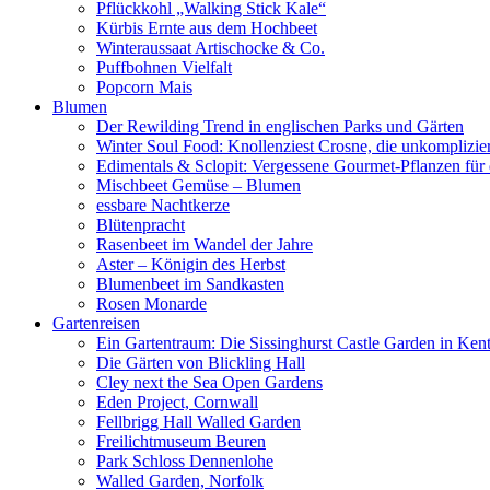
Pflückkohl „Walking Stick Kale“
Kürbis Ernte aus dem Hochbeet
Winteraussaat Artischocke & Co.
Puffbohnen Vielfalt
Popcorn Mais
Blumen
Der Rewilding Trend in englischen Parks und Gärten
Winter Soul Food: Knollenziest Crosne, die unkomplizi
Edimentals & Sclopit: Vergessene Gourmet-Pflanzen für 
Mischbeet Gemüse – Blumen
essbare Nachtkerze
Blütenpracht
Rasenbeet im Wandel der Jahre
Aster – Königin des Herbst
Blumenbeet im Sandkasten
Rosen Monarde
Gartenreisen
Ein Gartentraum: Die Sissinghurst Castle Garden in Ken
Die Gärten von Blickling Hall
Cley next the Sea Open Gardens
Eden Project, Cornwall
Fellbrigg Hall Walled Garden
Freilichtmuseum Beuren
Park Schloss Dennenlohe
Walled Garden, Norfolk