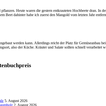
d pflanzen. Heute waren die gestern entkrauteten Hochbeete dran. In d
em Beet dahinter habe ich zuerst den Mangold vom letzten Jahr entfer
angebaut werden kann. Allerdings reicht der Platz für Gemüseanbau bei
gsort, also der Küche. Kräuter und Salate sollten schnell verarbeitet
rtenbuchpreis
alz
5. August 2026
tbaumholz
2. August 2026