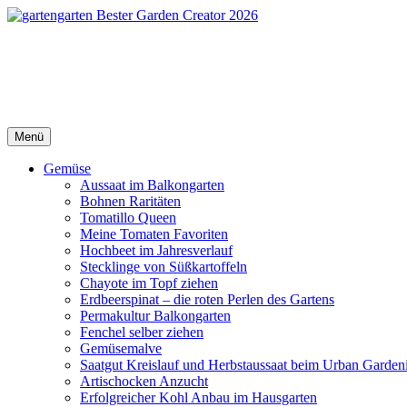
Direkt
zum
Inhalt
gartengarten | Urban Gardeni
gartengarten
Menü
Gemüse
Aussaat im Balkongarten
Bohnen Raritäten
Tomatillo Queen
Meine Tomaten Favoriten
Hochbeet im Jahresverlauf
Stecklinge von Süßkartoffeln
Chayote im Topf ziehen
Erdbeerspinat – die roten Perlen des Gartens
Permakultur Balkongarten
Fenchel selber ziehen
Gemüsemalve
Saatgut Kreislauf und Herbstaussaat beim Urban Garden
Artischocken Anzucht
Erfolgreicher Kohl Anbau im Hausgarten