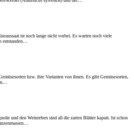
en-Kerbel (Anthriscus sylvestris) und der…
eaussaat ist noch lange nicht vorbei. Es warten noch viele
en entstanden…
e Gemüsesorten bzw. ihre Varianten von ihnen. Es gibt Gemüsesorten,
hen…
lie und den Weinreben sind all die zarten Blätter kaputt. Ist schon
Pflanzenmassen…