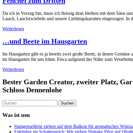
Fenchel zum Dritten
Da ich in Verzug bin, muss ich fleissig dran bleiben mit dem Säen un
Lauch, Lauchzwiebeln und unsere Lieblingskarotten eingezogen. In d
Weiterlesen
…und Beete im Hausgarten
Im Hausgarten gibt es ja bereits zwei große Beete, in denen Gemüse 
im Hausgarten für uns lohnt. Etwa aufgrund der Nähe zum Verarbeitun
Weiterlesen
Bester Garden Creator, zweiter Platz, Ga
Schloss Dennenlohe
Suchen
nach:
Was ist neu
Stangensellerie ziehen auf dem Balkon für aromatisches Würzs
Edelpilze im Schattenreich: Wir ziehen Shiitake Pilze auf Obs