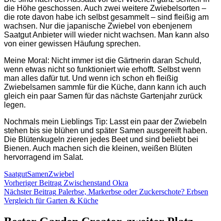
die Höhe geschossen. Auch zwei weitere Zwiebelsorten –
die rote davon habe ich selbst gesammelt – sind fleißig am
wachsen. Nur die japanische Zwiebel von ebenjenem
Saatgut Anbieter will wieder nicht wachsen. Man kann also
von einer gewissen Häufung sprechen.
Meine Moral: Nicht immer ist die Gärtnerin daran Schuld,
wenn etwas nicht so funktioniert wie erhofft. Selbst wenn
man alles dafür tut. Und wenn ich schon eh fleißig
Zwiebelsamen sammle für die Küche, dann kann ich auch
gleich ein paar Samen für das nächste Gartenjahr zurück
legen.
Nochmals mein Lieblings Tip: Lasst ein paar der Zwiebeln
stehen bis sie blühen und später Samen ausgereift haben.
Die Blütenkugeln zieren jedes Beet und sind beliebt bei
Bienen. Auch machen sich die kleinen, weißen Blüten
hervorragend im Salat.
Saatgut
Samen
Zwiebel
Beitragsnavigation
Vorheriger Beitrag
Zwischenstand Okra
Nächster Beitrag
Palerbse, Markerbse oder Zuckerschote? Erbsen
Vergleich für Garten & Küche