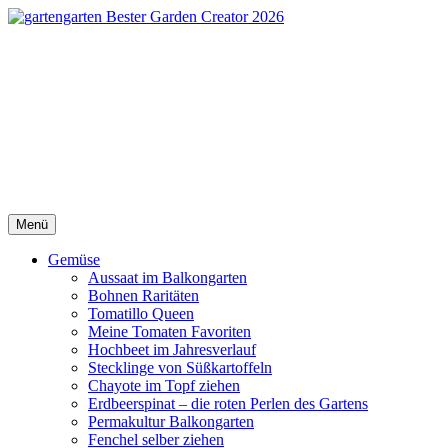
Direkt
zum
Inhalt
gartengarten | Urban
Gardening und Balkon-
Gemüse
gartengarten
Menü
Gemüse
Aussaat im Balkongarten
Bohnen Raritäten
Tomatillo Queen
Meine Tomaten Favoriten
Hochbeet im Jahresverlauf
Stecklinge von Süßkartoffeln
Chayote im Topf ziehen
Erdbeerspinat – die roten Perlen des Gartens
Permakultur Balkongarten
Fenchel selber ziehen