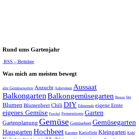
Rund ums Gartenjahr
RSS – Beiträge
Was mich am meisten bewegt
Aussaat
Anzucht
alte Gemüsesorten
Auberginen
Balkongarten
Balkongemüsegarten
bio
Bienen
DIY
Blumen
Chili
Blumenbeet
eigene Ernte
Edimentals
eigenes Gemüse
Garten
Fermentieren
Fenchel
Gemüse
Gemüsegarten
Gartenplanung
Gemüsebeet
Hochbeet
Hausgarten
Kleingarten
Kartoffeln
Karotten
Kohl