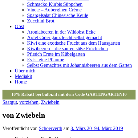
Schmacko Kürbis Süppchen
Vinete – Auberginen Créme
Spargelsalat Chinesische Keule
Zucchini Brot
Obst
Aroniabeeren in der Wildobst Ecke
Apfel Cider ganz leicht selbst gemacht
Kiwi eine exotische Frucht aus dem Hausgarten
Kiwibeeren – die sauren süße Früchtchen
Pfirsich Ernte im Kübelgarten
Es ist eine Pflaume
Selbst Gemachtes mit Johannisbeeren aus dem Garten
Über mich
Mediakit
Home
Saatgut
,
vorziehen
,
Zwiebeln
von Zwiebeln
Veröffentlicht von
Schoerverth
am
3. März 2019
4. März 2019