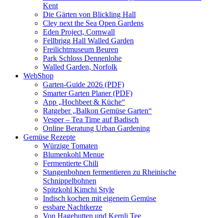
Kent
Die Gärten von Blickling Hall
Cley next the Sea Open Gardens
Eden Project, Cornwall
Fellbrigg Hall Walled Garden
Freilichtmuseum Beuren
Park Schloss Dennenlohe
Walled Garden, Norfolk
WebShop
Garten-Guide 2026 (PDF)
Smarter Garten Planer (PDF)
App „Hochbeet & Küche“
Ratgeber „Balkon Gemüse Garten“
Vesper – Tea Time auf Badisch
Online Beratung Urban Gardening
Gemüse Rezepte
Würzige Tomaten
Blumenkohl Menue
Fermentierte Chili
Stangenbohnen fermentieren zu Rheinische
Schnippelbohnen
Spitzkohl Kimchi Style
Indisch kochen mit eigenem Gemüse
essbare Nachtkerze
Von Hagebutten und Kernli Tee