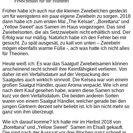
Festschmaus für die Hummel
Früher habe ich auch nur die kleinen Zwiebelchen gesteckt
um für wenigstens ein paar eigene Zwiebeln zu sorgen. 2018
dann habe ich zum ersten Mal „The Kelsae“, „Borettana“ und
„Yellow Sweet“ aus Samen im Haus vorgezogen. Das sind
Zwiebelsorten, die als Setzzwiebeln nicht erhältlich sind. Der
Erfolg war nur mäßig. Natürlich habe ich den Fehler bei mir
gesucht. Zu spät ausgesät, zu kalt von unten – Zwiebeln
mögen ebenfalls warme Füße -, ach was hatte ich nicht alles
für Theorien.
Heute weiß ich: Es war das Saatgut! Zwiebelsamen können
anscheinend recht schnell ihre Keimfähigkeit verlieren. Von
daher ist ein Verfallsdatum auf der Verpackung des
Saatgutes auch wirklich sinnvoll. Die Kelsea war von einem
großen Saatgut Händler, quasi Aroma verpackt. Wie ich erst
nach dem Kauf gesehen habe, waren diese Samen schon
kurz vor dem Verfallsdatum. Die beiden anderen Sorten
waren von einem Saatgut Händler, welcher gerade bei den
jungen Gärtnern derzeit sehr beliebt ist. lch bin nicht mehr so
ganz von ihm überzeugt.
Wie ich darauf komme? Ich hatte mir im Herbst 2018 von
„Borettana“ und „Yellow Sweet“ Samen im Elsaß gekauft.
Die sind nach der Aussaat vor drei Wochen ganz schnell in