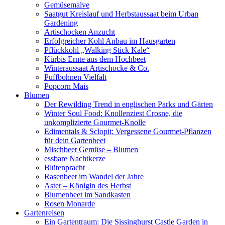
Gemüsemalve
Saatgut Kreislauf und Herbstaussaat beim Urban
Gardening
Artischocken Anzucht
Erfolgreicher Kohl Anbau im Hausgarten
Pflückkohl „Walking Stick Kale“
Kürbis Ernte aus dem Hochbeet
Winteraussaat Artischocke & Co.
Puffbohnen Vielfalt
Popcorn Mais
Blumen
Der Rewilding Trend in englischen Parks und Gärten
Winter Soul Food: Knollenziest Crosne, die
unkomplizierte Gourmet-Knolle
Edimentals & Sclopit: Vergessene Gourmet-Pflanzen
für dein Gartenbeet
Mischbeet Gemüse – Blumen
essbare Nachtkerze
Blütenpracht
Rasenbeet im Wandel der Jahre
Aster – Königin des Herbst
Blumenbeet im Sandkasten
Rosen Monarde
Gartenreisen
Ein Gartentraum: Die Sissinghurst Castle Garden in