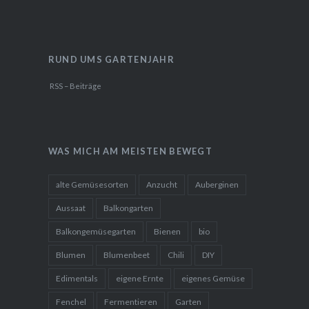
RUND UMS GARTENJAHR
RSS – Beiträge
WAS MICH AM MEISTEN BEWEGT
alte Gemüsesorten
Anzucht
Auberginen
Aussaat
Balkongarten
Balkongemüsegarten
Bienen
bio
Blumen
Blumenbeet
Chili
DIY
Edimentals
eigene Ernte
eigenes Gemüse
Fenchel
Fermentieren
Garten