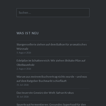
Suchen
nach:
WAS IST NEU
Stangensellerie ziehen auf dem Balkon für aromatisches
Würzsalz
5. August 2026
Edelpilze im Schattenreich: Wir ziehen Shiitake Pilze auf
Obstbaumholz
2. August 2026
Warum aus meinem Buchvertrag nichts wurde – und was
auf dem Ratgeber Buchmarkt schiefläuft
31. Juli 2026
Das teuerste Gewürz der Welt: Safran Krokus
10. Juli 2026
Sauerkraut fermentieren: Gesundes Superfood für den