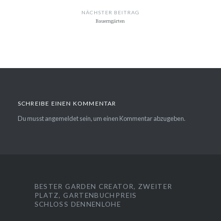
NÄCHSTER BEITRAG
Bauerngärten
SCHREIBE EINEN KOMMENTAR
Du musst
angemeldet
sein, um einen Kommentar abzugeben.
BESTER GARDEN CREATOR, ZWEITER
PLATZ, GARTENBUCHPREIS
SCHLOSS DENNENLOHE