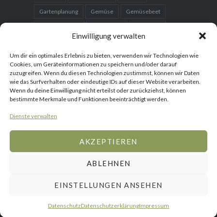
Gartenplanung
Gemüse
Gemüsebeet
Gemüsegarten
Hausgarten
Hochbeet
Einwilligung verwalten
Karotten
Kartoffeln
Kleingarten
Kohl
Um dir ein optimales Erlebnis zu bieten, verwenden wir Technologien wie
Kräuter
Kürbis
nachhaltig
Obst
Cookies, um Geräteinformationen zu speichern und/oder darauf
zuzugreifen. Wenn du diesen Technologien zustimmst, können wir Daten
Obstbaum
Organic
Paprika
wie das Surfverhalten oder eindeutige IDs auf dieser Website verarbeiten.
Wenn du deine Einwilligung nicht erteilst oder zurückziehst, können
Permakultur
Rezept
Saatgut
Salat
bestimmte Merkmale und Funktionen beeinträchtigt werden.
Samen
selber bauen
Setzlinge
Dienste verwalten
Süßkartoffeln
Tomaten
vorziehen
AKZEPTIEREN
ABLEHNEN
Gemüse
Blumen
Gartenreisen
WebShop
Gemüse
Obst
Über
Mediakit
Home
Rezepte
mich
EINSTELLUNGEN ANSEHEN
Stolz präsentiert von WordPress
|
Theme: Dyad von
WordPress.com
Datenschutz
Datenschutzerklärung
Impressum
PTest192876