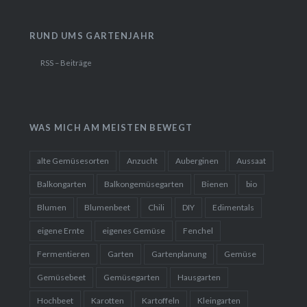
RUND UMS GARTENJAHR
RSS – Beiträge
WAS MICH AM MEISTEN BEWEGT
alte Gemüsesorten
Anzucht
Auberginen
Aussaat
Balkongarten
Balkongemüsegarten
Bienen
bio
Blumen
Blumenbeet
Chili
DIY
Edimentals
eigene Ernte
eigenes Gemüse
Fenchel
Fermentieren
Garten
Gartenplanung
Gemüse
Gemüsebeet
Gemüsegarten
Hausgarten
Hochbeet
Karotten
Kartoffeln
Kleingarten