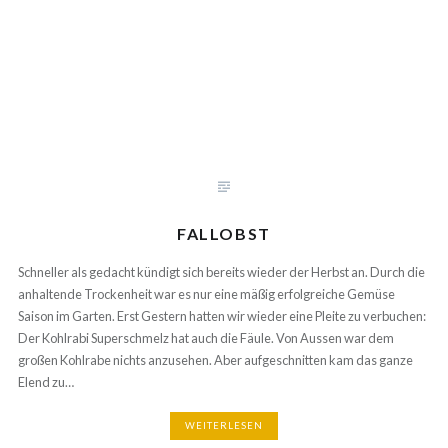
FALLOBST
Schneller als gedacht kündigt sich bereits wieder der Herbst an. Durch die
anhaltende Trockenheit war es nur eine mäßig erfolgreiche Gemüse
Saison im Garten. Erst Gestern hatten wir wieder eine Pleite zu verbuchen:
Der Kohlrabi Superschmelz hat auch die Fäule. Von Aussen war dem
großen Kohlrabe nichts anzusehen. Aber aufgeschnitten kam das ganze
Elend zu…
WEITERLESEN