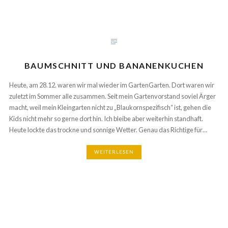
BAUMSCHNITT UND BANANENKUCHEN
Heute, am 28.12. waren wir mal wieder im GartenGarten. Dort waren wir
zuletzt im Sommer alle zusammen. Seit mein Gartenvorstand soviel Ärger
macht, weil mein Kleingarten nicht zu „Blaukornspezifisch“ ist, gehen die
Kids nicht mehr so gerne dort hin. Ich bleibe aber weiterhin standhaft.
Heute lockte das trockne und sonnige Wetter. Genau das Richtige für…
WEITERLESEN