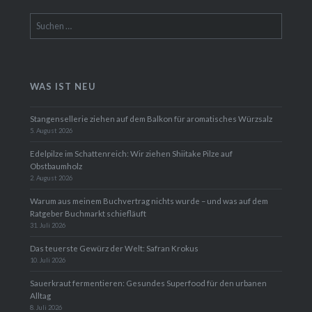
Suchen
nach:
WAS IST NEU
Stangensellerie ziehen auf dem Balkon für aromatisches Würzsalz
5. August 2026
Edelpilze im Schattenreich: Wir ziehen Shiitake Pilze auf
Obstbaumholz
2. August 2026
Warum aus meinem Buchvertrag nichts wurde – und was auf dem
Ratgeber Buchmarkt schiefläuft
31. Juli 2026
Das teuerste Gewürz der Welt: Safran Krokus
10. Juli 2026
Sauerkraut fermentieren: Gesundes Superfood für den urbanen
Alltag
8. Juli 2026