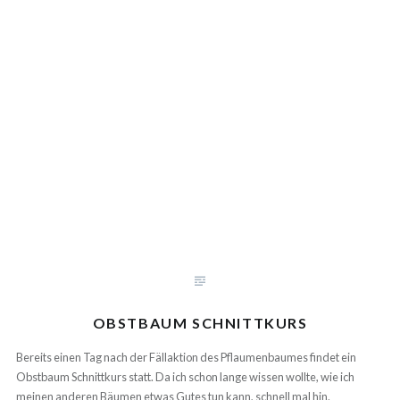
OBSTBAUM SCHNITTKURS
Bereits einen Tag nach der Fällaktion des Pflaumenbaumes findet ein
Obstbaum Schnittkurs statt. Da ich schon lange wissen wollte, wie ich
meinen anderen Bäumen etwas Gutes tun kann, schnell mal hin.