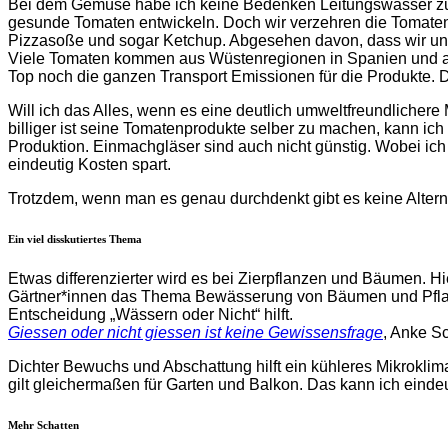
Bei dem Gemüse habe ich keine Bedenken Leitungswasser zu 
gesunde Tomaten entwickeln. Doch wir verzehren die Tomaten n
Pizzasoße und sogar Ketchup. Abgesehen davon, dass wir un
Viele Tomaten kommen aus Wüstenregionen in Spanien und au
Top noch die ganzen Transport Emissionen für die Produkte
Will ich das Alles, wenn es eine deutlich umweltfreundlicher
billiger ist seine Tomatenprodukte selber zu machen, kann ic
Produktion. Einmachgläser sind auch nicht günstig. Wobei ic
eindeutig Kosten spart.
Trotzdem, wenn man es genau durchdenkt gibt es keine Alterna
Ein viel disskutiertes Thema
Etwas differenzierter wird es bei Zierpflanzen und Bäumen. Hi
Gärtner*innen das Thema Bewässerung von Bäumen und Pflanze
Entscheidung „Wässern oder Nicht“ hilft.
Giessen oder nicht giessen ist keine Gewissensfrage
, Anke S
Dichter Bewuchs und Abschattung hilft ein kühleres Mikroklim
gilt gleichermaßen für Garten und Balkon. Das kann ich einde
Mehr Schatten