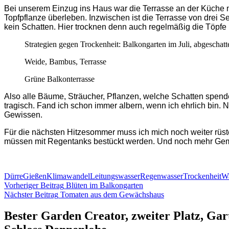
Bei unserem Einzug ins Haus war die Terrasse an der Küche 
Topfpflanze überleben. Inzwischen ist die Terrasse von drei
kein Schatten. Hier trocknen denn auch regelmäßig die Töpfe
Strategien gegen Trockenheit: Balkongarten im Juli, abgeschatt
Weide, Bambus, Terrasse
Grüne Balkonterrasse
Also alle Bäume, Sträucher, Pflanzen, welche Schatten spend
tragisch. Fand ich schon immer albern, wenn ich ehrlich bin.
Gewissen.
Für die nächsten Hitzesommer muss ich mich noch weiter rüs
müssen mit Regentanks bestückt werden. Und noch mehr Gemü
Dürre
Gießen
Klimawandel
Leitungswasser
Regenwasser
Trockenheit
Wa
Beitragsnavigation
Vorheriger Beitrag
Blüten im Balkongarten
Nächster Beitrag
Tomaten aus dem Gewächshaus
Bester Garden Creator, zweiter Platz, Ga