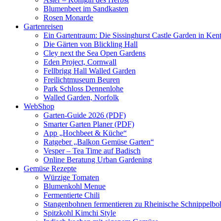
Blumenbeet im Sandkasten
Rosen Monarde
Gartenreisen
Ein Gartentraum: Die Sissinghurst Castle Garden in Ken
Die Gärten von Blickling Hall
Cley next the Sea Open Gardens
Eden Project, Cornwall
Fellbrigg Hall Walled Garden
Freilichtmuseum Beuren
Park Schloss Dennenlohe
Walled Garden, Norfolk
WebShop
Garten-Guide 2026 (PDF)
Smarter Garten Planer (PDF)
App „Hochbeet & Küche“
Ratgeber „Balkon Gemüse Garten“
Vesper – Tea Time auf Badisch
Online Beratung Urban Gardening
Gemüse Rezepte
Würzige Tomaten
Blumenkohl Menue
Fermentierte Chili
Stangenbohnen fermentieren zu Rheinische Schnippelb
Spitzkohl Kimchi Style