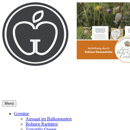
Direkt
zum
Inhalt
gartengarten | Urban Gardeni
gartengarten
Menü
Gemüse
Aussaat im Balkongarten
Bohnen Raritäten
Tomatillo Queen