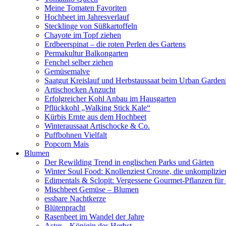
Meine Tomaten Favoriten
Hochbeet im Jahresverlauf
Stecklinge von Süßkartoffeln
Chayote im Topf ziehen
Erdbeerspinat – die roten Perlen des Gartens
Permakultur Balkongarten
Fenchel selber ziehen
Gemüsemalve
Saatgut Kreislauf und Herbstaussaat beim Urban Garden
Artischocken Anzucht
Erfolgreicher Kohl Anbau im Hausgarten
Pflückkohl „Walking Stick Kale“
Kürbis Ernte aus dem Hochbeet
Winteraussaat Artischocke & Co.
Puffbohnen Vielfalt
Popcorn Mais
Blumen
Der Rewilding Trend in englischen Parks und Gärten
Winter Soul Food: Knollenziest Crosne, die unkomplizi
Edimentals & Sclopit: Vergessene Gourmet-Pflanzen für 
Mischbeet Gemüse – Blumen
essbare Nachtkerze
Blütenpracht
Rasenbeet im Wandel der Jahre
Aster – Königin des Herbst