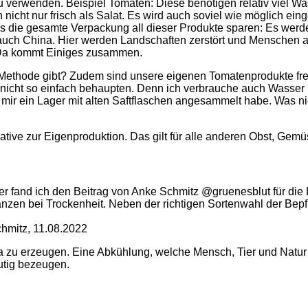
verwenden. Beispiel Tomaten: Diese benötigen relativ viel W
icht nur frisch als Salat. Es wird auch soviel wie möglich ei
s die gesamte Verpackung all dieser Produkte sparen: Es wer
ch China. Hier werden Landschaften zerstört und Menschen au
. Da kommt Einiges zusammen.
e Methode gibt? Zudem sind unsere eigenen Tomatenprodukte fre
h nicht so einfach behaupten. Denn ich verbrauche auch Wasser
h mir ein Lager mit alten Saftflaschen angesammelt habe. Was 
tive zur Eigenproduktion. Das gilt für alle anderen Obst, Gemü
er fand ich den Beitrag von Anke Schmitz @gruenesblut für die 
n bei Trockenheit. Neben der richtigen Sortenwahl der Bepfla
chmitz, 11.08.2022
a zu erzeugen. Eine Abkühlung, welche Mensch, Tier und Natur 
utig bezeugen.