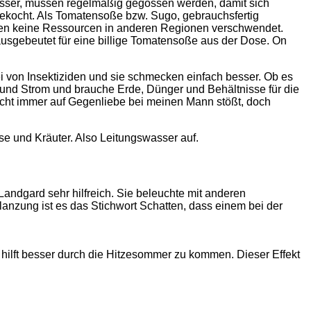
asser, müssen regelmäßig gegossen werden, damit sich
ngekocht. Als Tomatensoße bzw. Sugo, gebrauchsfertig
den keine Ressourcen in anderen Regionen verschwendet.
sgebeutet für eine billige Tomatensoße aus der Dose. On
i von Insektiziden und sie schmecken einfach besser. Ob es
 und Strom und brauche Erde, Dünger und Behältnisse für die
nicht immer auf Gegenliebe bei meinen Mann stößt, doch
se und Kräuter. Also Leitungswasser auf.
Landgard sehr hilfreich. Sie beleuchte mit anderen
nzung ist es das Stichwort Schatten, dass einem bei der
hilft besser durch die Hitzesommer zu kommen. Dieser Effekt