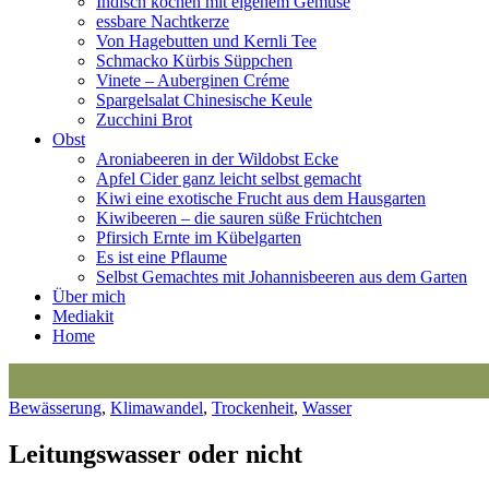
Indisch kochen mit eigenem Gemüse
essbare Nachtkerze
Von Hagebutten und Kernli Tee
Schmacko Kürbis Süppchen
Vinete – Auberginen Créme
Spargelsalat Chinesische Keule
Zucchini Brot
Obst
Aroniabeeren in der Wildobst Ecke
Apfel Cider ganz leicht selbst gemacht
Kiwi eine exotische Frucht aus dem Hausgarten
Kiwibeeren – die sauren süße Früchtchen
Pfirsich Ernte im Kübelgarten
Es ist eine Pflaume
Selbst Gemachtes mit Johannisbeeren aus dem Garten
Über mich
Mediakit
Home
Bewässerung
,
Klimawandel
,
Trockenheit
,
Wasser
Leitungswasser oder nicht