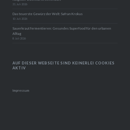
31. Juli 2026
Das teuerste Gewürz der Welt: Safran Krokus
10. Juli 2026
Sauerkraut fermentieren: Gesundes Superfood für den urbanen
Alltag
8. Juli 2026
AUF DIESER WEBSEITE SIND KEINERLEI COOKIES
AKTIV
Impressum