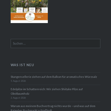
Suchen
nach:
WAS IST NEU
Stangensellerie ziehen auf dem Balkon für aromatisches Würzsalz
5. August 2026
Edelpilze im Schattenreich: Wir ziehen Shiitake Pilze auf
Obstbaumholz
2. August 2026
Warum aus meinem Buchvertrag nichts wurde – und was auf dem
Ratgeber Buchmarkt schiefläuft