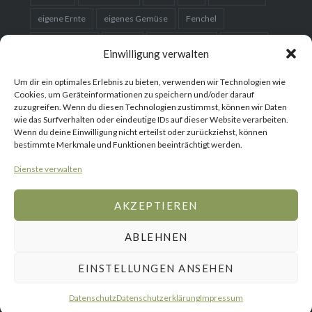
eigene Ernte
eigenes Gemüse
Fenchel
Fermentieren
Garten
Gartenplanung
Gemüse
Einwilligung verwalten
Gemüsebeet
Gemüsegarten
Hausgarten
Um dir ein optimales Erlebnis zu bieten, verwenden wir Technologien wie
Hochbeet
Karotten
Kartoffeln
Kleingarten
Cookies, um Geräteinformationen zu speichern und/oder darauf
zuzugreifen. Wenn du diesen Technologien zustimmst, können wir Daten
Kohl
Kräuter
Kürbis
nachhaltig
Obst
wie das Surfverhalten oder eindeutige IDs auf dieser Website verarbeiten.
Wenn du deine Einwilligung nicht erteilst oder zurückziehst, können
Obstbaum
Organic
Paprika
Permakultur
bestimmte Merkmale und Funktionen beeinträchtigt werden.
Rezept
Saatgut
Salat
Samen
selber bauen
Dienste verwalten
Setzlinge
Süßkartoffeln
Tomaten
vorziehen
AKZEPTIEREN
ABLEHNEN
Gemüse
Blumen
Gartenreisen
WebShop
Gemüse
Obst
Über
Mediakit
Home
Rezepte
mich
EINSTELLUNGEN ANSEHEN
Stolz präsentiert von WordPress
|
Theme: Dyad von
WordPress.com
Datenschutz
Datenschutzerklärung
Impressum
PTest192876