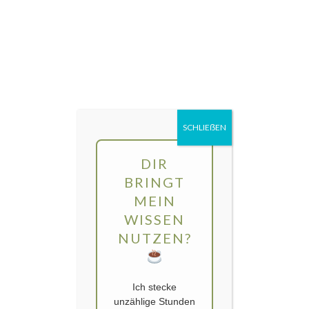
Direkt
MENÜ
zum
Inhalt
gartengarten | Urban Gardening und
Balkon-Gemüse
SCHLIEẞEN
DIR
BRINGT
MEIN
WISSEN
NUTZEN?
Ich stecke
unzählige Stunden