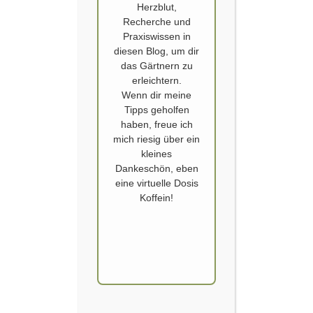
Herzblut,
Recherche und
Praxiswissen in
diesen Blog, um dir
das Gärtnern zu
erleichtern.
Wenn dir meine
Tipps geholfen
CHILI
,
CHILLI UND PAPRIKA
,
HASELNUSS SPAGHETTI MIT CHILI
haben, freue ich
FLOCKEN
,
REZEPT
mich riesig über ein
Spanischer Pfeffer – Chili Ernten
kleines
Dankeschön, eben
im Balkon Fenster Garten
eine virtuelle Dosis
Koffein!
Veröffentlicht von
SCHOERVERTH
am
15. DEZEMBER 2022
Mini Chili (Capsicum annuum) wird auch als
Spanischer Pfeffer bezeichnet. Bei mir wächst die
Sorte „Pequin“ in den Pflanztöpfen. Wirklich wichtig
zu Wissen: Die kleinen Schötchen haben
ordentlich Wums unter der Pelle, bis zu 60.000