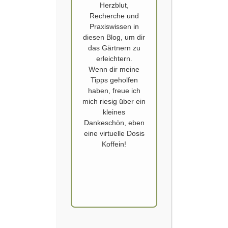
Herzblut,
Recherche und
Praxiswissen in
diesen Blog, um dir
das Gärtnern zu
erleichtern.
Wenn dir meine
PERMAKULTUR IM HAUSGARTEN:
Tipps geholfen
MEHRJÄHRIGES GEMÜSE PFLANZEN & 10
haben, freue ich
JAHRE ERFAHRUNG
mich riesig über ein
kleines
Auch wenn mir das nicht bewusst war: Ich gärtnere schon lange in
Dankeschön, eben
weiten Teilen wie eine Permagärtnerin. Nur gemäßigte
eine virtuelle Dosis
Unkrautbekämpfung. Umgraben nur wenn unbedingt nötig. Der Kohl
Koffein!
darf bei mir im frühen Frühjahr blühen, auch wenn der Gartenvorstand
das als Vernachlässigung des Kleingartens klassifiziert. Im Sommer
sammle ich Samen ein. Oder lasse Gemüsepflanzen sich selbst…
WEITERLESEN