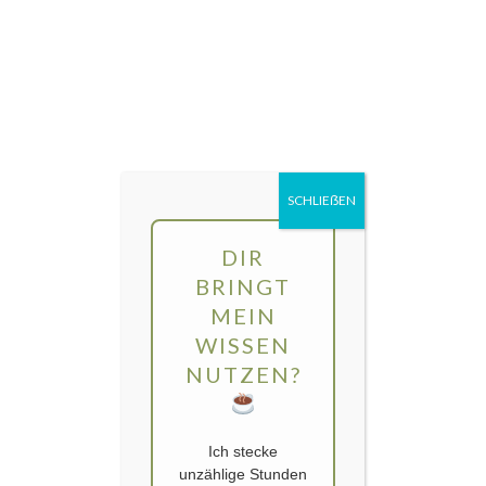
Direkt
MENÜ
zum
Inhalt
gartengarten | Urban Gardening und
Balkon-Gemüse
SCHLIEẞEN
Schlagwort:
alte Gemüsesorten
DIR
BRINGT
MEIN
WISSEN
NUTZEN?
Ich stecke
unzählige Stunden