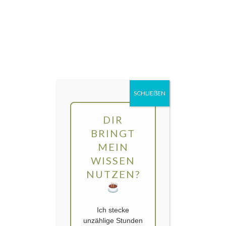
Direkt
MENÜ
zum
Inhalt
gartengarten | Urban Gardening und
Balkon-Gemüse
SCHLIEẞEN
DIR
BRINGT
MEIN
WISSEN
NUTZEN?
Ich stecke
unzählige Stunden