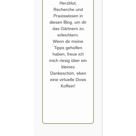
Herzblut,
Recherche und
Praxiswissen in
diesen Blog, um dir
das Gärtnern zu
erleichtern.
Wenn dir meine
Tipps geholfen
ALTE GEMÜSESORTE
,
GURKEN
,
HOCHBEET
,
ZITRONENGURKE
haben, freue ich
Zitronengurke und Mehltau
mich riesig über ein
kleines
Dankeschön, eben
Veröffentlicht von
SCHOERVERTH
am
12. AUGUST 2019
eine virtuelle Dosis
Das neue
Koffein!
Hochbeet im
Hausgarten
macht sich
super.
Eingezogen