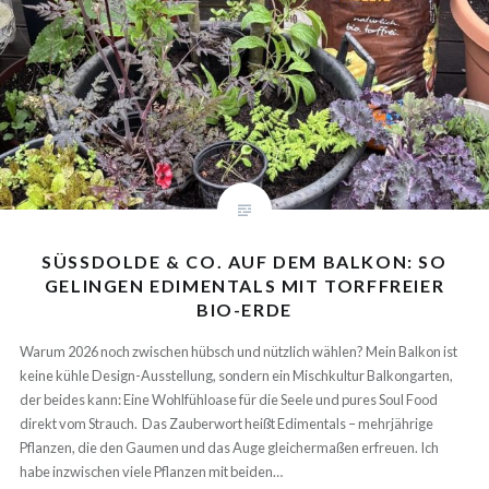
SÜSSDOLDE & CO. AUF DEM BALKON: SO G
ELINGEN EDIMENTALS MIT TORFFREIER B
IO-ERDE
Warum 2026 noch zwischen hübsch und nützlich wählen? Mein Balkon
ist keine kühle Design-Ausstellung, sondern ein Mischkultur
Balkongarten, der beides kann: Eine Wohlfühloase für die Seele und
pures Soul Food direkt vom Strauch. Das Zauberwort heißt Edimentals –
mehrjährige Pflanzen, die den Gaumen und das Auge gleichermaßen
erfreuen. Ich habe inzwischen viele Pflanzen mit beiden…