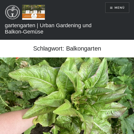
Direkt
MENÜ
zum
Inhalt
gartengarten | Urban Gardening und
Balkon-Gemüse
Schlagwort:
Balkongarten
SCHLIEẞEN
DIR
BRINGT
MEIN
WISSEN
NUTZEN?
Ich stecke
unzählige Stunden