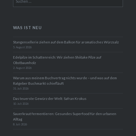
nach:
WAS IST NEU
Stangensellerie ziehen auf dem Balkon für aromatisches Würzsalz
5. August 2026
Edelpilze im Schattenreich: Wir ziehen Shiitake Pilze auf
Obstbaumholz
2. August 2026
Warum aus meinem Buchvertrag nichts wurde – und was auf dem
Ratgeber Buchmarkt schiefläuft
31. Juli 2026
Das teuerste Gewürz der Welt: Safran Krokus
10. Juli 2026
Sauerkraut fermentieren: Gesundes Superfood für den urbanen
Alltag
8. Juli 2026