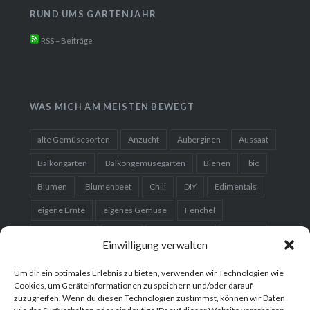
RUND UMS GARTENJAHR
RSS – Beiträge
WAS MICH AM MEISTEN BEWEGT
alte Gemüsesorten
Anzucht
Auberginen
Aussaat
Balkongarten
Balkongemüsegarten
Bienen
bio
Blumen
Blumenbeet
Chili
DIY
Edimentals
eigene Ernte
eigenes Gemüse
Fenchel
Fermentieren
Garten
Gartenplanung
Einwilligung verwalten
Gemüse
Gemüsebeet
Gemüsegarten
Um dir ein optimales Erlebnis zu bieten, verwenden wir Technologien wie
Hausgarten
Hochbeet
Karotten
Kartoffeln
Cookies, um Geräteinformationen zu speichern und/oder darauf
Kleingarten
Kohl
Kräuter
Kürbis
zuzugreifen. Wenn du diesen Technologien zustimmst, können wir Daten