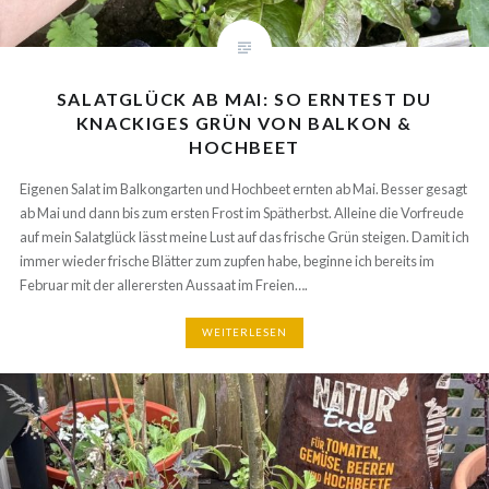
Herzblut,
Recherche und
Praxiswissen in
diesen Blog, um dir
SALATGLÜCK AB MAI: SO ERNTEST DU
das Gärtnern zu
KNACKIGES GRÜN VON BALKON &
erleichtern.
HOCHBEET
Wenn dir meine
Tipps geholfen
Eigenen Salat im Balkongarten und Hochbeet ernten ab Mai. Besser
haben, freue ich
gesagt ab Mai und dann bis zum ersten Frost im Spätherbst. Alleine die
mich riesig über ein
Vorfreude auf mein Salatglück lässt meine Lust auf das frische Grün
kleines
steigen. Damit ich immer wieder frische Blätter zum zupfen habe,
Dankeschön, eben
beginne ich bereits im Februar mit der allerersten Aussaat im Freien….
eine virtuelle Dosis
Koffein!
WEITERLESEN