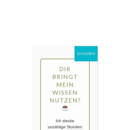
Direkt
MENÜ
zum
Inhalt
gartengarten | Urban Gardening und
Balkon-Gemüse
SCHLIEẞEN
DIR
BRINGT
MEIN
WISSEN
NUTZEN?
Ich stecke
unzählige Stunden