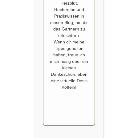
Herzblut,
Recherche und
Praxiswissen in
diesen Blog, um dir
das Gärtnern zu
erleichtern.
Wenn dir meine
BLUMEN
,
FELLBRIGG HALL
,
MEXIKANISCHE SONNENBLUME
,
Tipps geholfen
NORFOLK
,
SONNENBLUME
haben, freue ich
Mexikanische Sonnenblume aus
mich riesig über ein
kleines
Fellbrigg Hall
Dankeschön, eben
eine virtuelle Dosis
Veröffentlicht von
SCHOERVERTH
am
22. JUNI 2022
Koffein!
Diese strahlend orangene Blume hat mich sofort in
ihren Bann gezogen. Zuerst gesehen habe ich sie
im „Walled Garden“ von Fellbrigg Hall. Walled
Garden sind mit hohen Mauern umbaute
Nutzgärten, zumeist angegliedert an
Herrenhäusern in England. Die Mauern schützen