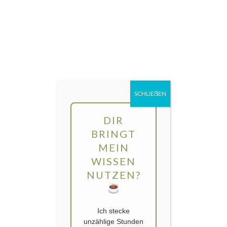
Direkt
MENÜ
zum
Inhalt
gartengarten | Urban Gardening und
Balkon-Gemüse
SCHLIEẞEN
DIR
BRINGT
MEIN
WISSEN
NUTZEN?
Ich stecke
unzählige Stunden