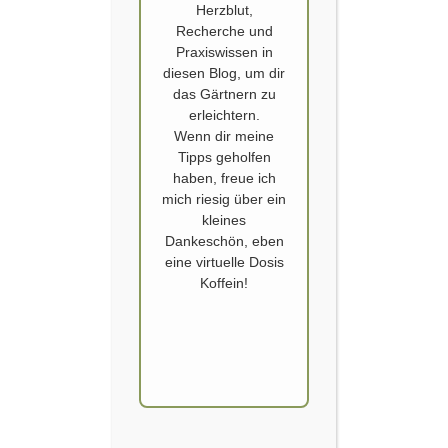
Herzblut,
Recherche und
Praxiswissen in
diesen Blog, um dir
das Gärtnern zu
erleichtern.
Wenn dir meine
Tipps geholfen
REWILDING
,
WATER WOODLAND GARDEN
haben, freue ich
Der Rewilding Trend in englischen
mich riesig über ein
kleines
Parks und Gärten
Dankeschön, eben
eine virtuelle Dosis
Veröffentlicht von
SCHOERVERTH
am
10. JUNI 2023
Koffein!
Die Chelsea Flower Show habe ich selbst noch nie
besucht. Doch wenn wir in England sind, verfolge
ich aufmerksam die Sendungen rund um diese
berühmte Blumenshow. In Chelsea werden Garten
Trends gesetzt bzw. gezeigt. Bunt, spannend und