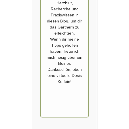
Herzblut,
Recherche und
Praxiswissen in
diesen Blog, um dir
das Gärtnern zu
erleichtern.
Wenn dir meine
PROJEKT WILDBLUMENWIESE
Tipps geholfen
haben, freue ich
Eine echte Wildblumenwiese in unserem Hausgarten: Ein Projekt, an
mich riesig über ein
dem ich lange rumlaboriert habe. 2025 habe ich den Turbo angestellt
kleines
und 2026 ist sie da, die erste eigene, regionale Wildblumenwiese. Wie
Dankeschön, eben
das geht? Vorbereitungen nötig für eine blühende Wildblumenwiese
eine virtuelle Dosis
Nun, einfach nur ein paar Samen auf den Boden schmeißen ist es eben
Koffein!
nicht. Es sind…
WEITERLESEN