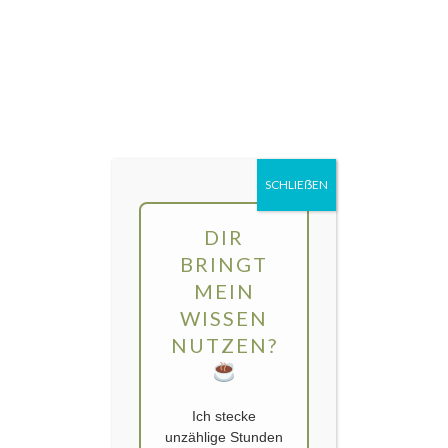
Direkt
MENÜ
zum
Inhalt
gartengarten | Urban Gardening und
Balkon-Gemüse
SCHLIEẞEN
Kategorie:
Rewilding
DIR
BRINGT
MEIN
WISSEN
NUTZEN?
Ich stecke
unzählige Stunden