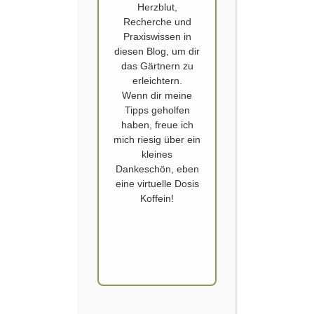
Herzblut,
Recherche und
Praxiswissen in
diesen Blog, um dir
das Gärtnern zu
erleichtern.
Wenn dir meine
Tipps geholfen
ANDERE GÄRTEN
,
NATURAL SURROUNDINGS
,
NATURGARTEN
,
haben, freue ich
NORFOLK
,
REWILDING
,
STAUDENGÄRTNEREI GAISSMAYER
,
UK
,
mich riesig über ein
WATER WOODLAND GARDEN
,
WILDGEHÖLZ
kleines
Wildtier freundliche Nursery in
Dankeschön, eben
Norfolk
eine virtuelle Dosis
Koffein!
Veröffentlicht von
SCHOERVERTH
am
6. AUGUST 2024
Die Wildblumen und Wildtier-freundliche
Wildflower Nursery „Natural Sourroundings“ bei
Holt in Norfolk: Warum habe ich über diese
besondere Gärtnerei noch nie geschrieben? Denn