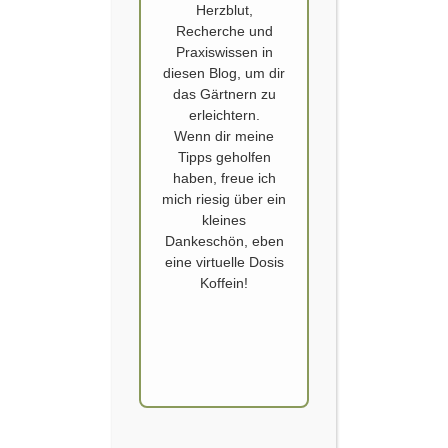
Herzblut,
Recherche und
Praxiswissen in
diesen Blog, um dir
das Gärtnern zu
erleichtern.
Wenn dir meine
COURGETTE
,
GEMÜSEANBAU
,
ZUCCHINI
Tipps geholfen
Zucchini Genuss
haben, freue ich
mich riesig über ein
kleines
Veröffentlicht von
SCHOERVERTH
am
15. AUGUST 2024
Dankeschön, eben
Also normal geht bei mir im Garten nicht. Gerade
eine virtuelle Dosis
Koffein!
auch wenn es um meinen Zucchini Genuss geht.
Eine ganz normale, dunkelgrüne Zucchini, wie sie
es im Supermarkt zu kaufen gibt – so eine will
bereits seit Jahren nicht mehr im Gemüsegarten
wachsen. In 2024 lag das an einer wahren
Schneckenflut im Gemüsegarten. Alle im April