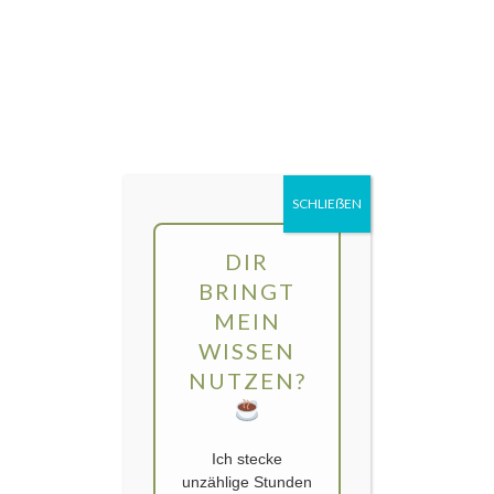
Direkt
MENÜ
zum
Inhalt
gartengarten | Urban Gardening und
Balkon-Gemüse
SCHLIEẞEN
DIR
BRINGT
MEIN
WISSEN
NUTZEN?
Ich stecke
unzählige Stunden