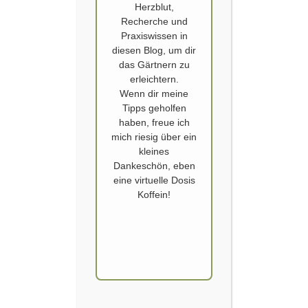
Herzblut,
Recherche und
Praxiswissen in
diesen Blog, um dir
das Gärtnern zu
erleichtern.
Wenn dir meine
ROSE UND RHABARBER: EIN HAUCH VON
Tipps geholfen
ENGLISCHER TEA TIME IM BADISCHEN
haben, freue ich
GARTEN
mich riesig über ein
kleines
Dieses Jahr 2025 ist die Natur ihrer Zeit weit voraus. Dank der warmen
Dankeschön, eben
Maitage blüht im Garten bereits jetzt, was normalerweise dem Juni
eine virtuelle Dosis
vorbehalten ist. Besonders freue ich mich über das frühe Gastspiel der
Koffein!
‚Louise Odier‘, die schon seit Mitte Mai ihren wunderbaren Duft
verströmt. Mein kulinarischer Rosengarten ist erwacht, höchste Zeit
Rose und Rhabarber…
WEITERLESEN