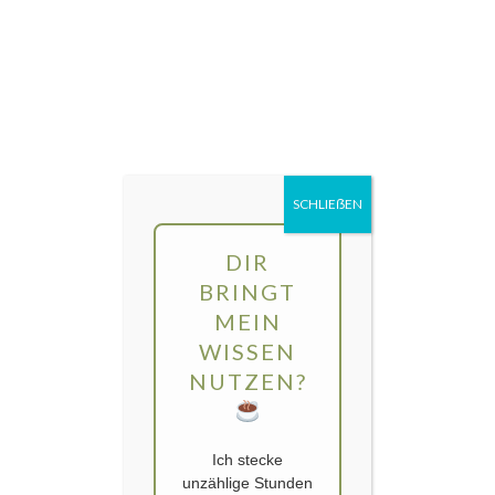
Direkt
MENÜ
zum
Inhalt
gartengarten | Urban Gardening und
Balkon-Gemüse
SCHLIEẞEN
Schlagwort:
Rezept
DIR
BRINGT
MEIN
WISSEN
NUTZEN?
Ich stecke
unzählige Stunden