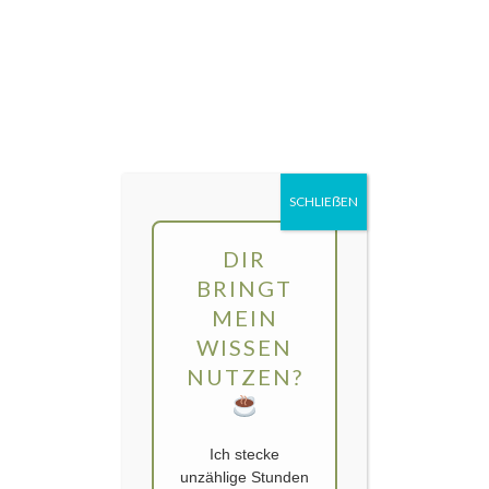
Direkt
MENÜ
zum
Inhalt
gartengarten | Urban Gardening und
Balkon-Gemüse
SCHLIEẞEN
DIR
BRINGT
MEIN
WISSEN
NUTZEN?
Ich stecke
unzählige Stunden