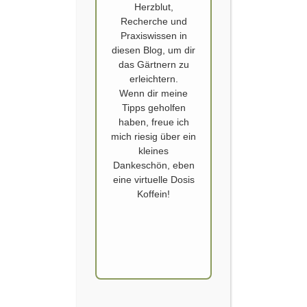
Herzblut,
Recherche und
Praxiswissen in
diesen Blog, um dir
das Gärtnern zu
erleichtern.
Wenn dir meine
Tipps geholfen
BALKONGEMÜSEGARTEN
,
PERMAKULTUR
haben, freue ich
Balkon Permakultur, so erschaffst
mich riesig über ein
kleines
du deinen Wohlfühl Dschungel
Dankeschön, eben
eine virtuelle Dosis
Veröffentlicht von
SCHOERVERTH
am
17. JANUAR 2026
Koffein!
Der Begriff “Permakultur” ist – ebenso wie
Nachhaltigkeit – erst einmal schwer greifbar. Eine
Vielzahl von einzelnen Methoden und Aktionen im
Garten bilden durch ihre Gesamtheit ein
ganzheitliches System. Hört sich abstrakt,