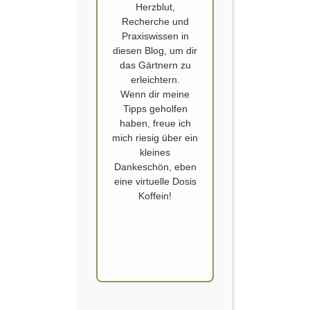
Herzblut,
Recherche und
Praxiswissen in
diesen Blog, um dir
NUR DIE HARTEN KOMMEN IN DEN GARTEN:
das Gärtnern zu
WINTERAUSSAAT VON ARTISCHOCKE UND
erleichtern.
CO.
Wenn dir meine
Tipps geholfen
Im Januar ist noch Zeit für die Winteraussaat von mehrjährigen
haben, freue ich
Edimentals wie Artischocke und Meerkohl. Früher habe auch ich diese
mich riesig über ein
Pflanzen zuerst im Haus vorgezogen. Um sie zu verhätscheln und dann
kleines
oft verenden zu sehen, wenn es nach Draussen geht. Viel Aufwand und
Dankeschön, eben
Arbeit mit geringem Erfolg. Dabei geht es viel einfacher, entspannter
eine virtuelle Dosis
und auch…
Koffein!
WEITERLESEN