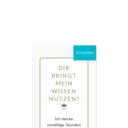
Direkt
MENÜ
zum
Inhalt
gartengarten | Urban Gardening und
Balkon-Gemüse
Schlagwort:
Anzucht
SCHLIEẞEN
DIR
BRINGT
MEIN
WISSEN
NUTZEN?
Ich stecke
unzählige Stunden