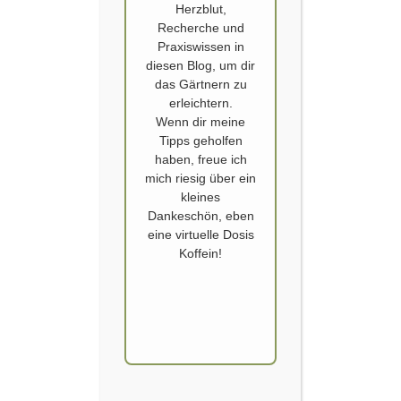
Herzblut,
Recherche und
Praxiswissen in
diesen Blog, um dir
das Gärtnern zu
erleichtern.
Wenn dir meine
GEMÜSEBEET MIT WÜHLMAUS SCHUTZ
Tipps geholfen
haben, freue ich
Bereits seit eingem Jahren strukturiere ich die Gemüsebeete im
mich riesig über ein
mittleren Teil des Hausgartens um. Ursprünglich wollte ich nicht noch
kleines
mehr Hochbeete und Gemüsebeete aufbauen. Doch leider wütet in
Dankeschön, eben
dieser Ecke des Gartens regelmäßig die gefräßige Wühlmaus. Erst
eine virtuelle Dosis
Ende März musste ich unter dem zuvor prächtigen Radicchio ein
Koffein!
riesiges Loch entdecken. Diese eine Pflanze hatte ich…
WEITERLESEN