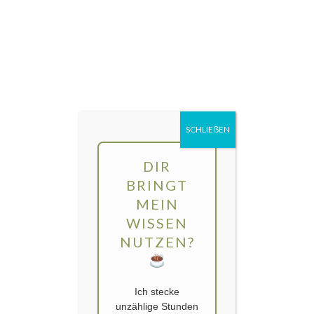
Direkt
MENÜ
zum
Inhalt
gartengarten | Urban Gardening und
Balkon-Gemüse
SCHLIEẞEN
Kategorie:
alte Gemüsesorte
DIR
BRINGT
MEIN
WISSEN
NUTZEN?
Ich stecke
unzählige Stunden