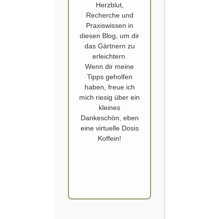
Herzblut,
Recherche und
Praxiswissen in
diesen Blog, um dir
das Gärtnern zu
erleichtern.
Wenn dir meine
Tipps geholfen
ALTE GEMÜSESORTE
,
GARTEN
,
MAIS
haben, freue ich
Mais Aussaat
mich riesig über ein
kleines
Dankeschön, eben
Veröffentlicht von
SCHOERVERTH
am
10. APRIL 2018
eine virtuelle Dosis
Alle Anzuchtschalen sind inzwischen voll, teilweise
Koffein!
schon zum zweiten Mal. Aber trotzdem muss noch
Platz geschaffen werden für ein neues Projekt in
meinen Gärten: Der Anbau von besonderen Mais
Sorten. Fast alle Sorten habe ich aus den USA
mitbringen lassen. Die meisten sind in Europa