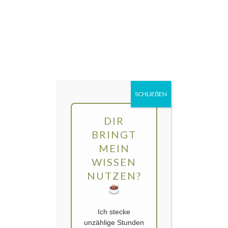
Direkt
MENÜ
zum
Inhalt
gartengarten | Urban Gardening und
Balkon-Gemüse
SCHLIEẞEN
DIR
BRINGT
MEIN
WISSEN
NUTZEN?
Ich stecke
unzählige Stunden