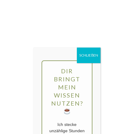
Direkt
MENÜ
zum
Inhalt
gartengarten | Urban Gardening und
Balkon-Gemüse
SCHLIEẞEN
DIR
BRINGT
MEIN
WISSEN
NUTZEN?
Ich stecke
unzählige Stunden