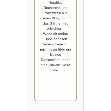
Herzblut,
Recherche und
Praxiswissen in
diesen Blog, um dir
das Gärtnern zu
erleichtern.
Wenn dir meine
Tipps geholfen
LAUBBAUM
,
VORGARTEN
haben, freue ich
Mein Vorgarten wird bunter
mich riesig über ein
kleines
Dankeschön, eben
Veröffentlicht von
SCHOERVERTH
am
10. NOVEMBER 2020
eine virtuelle Dosis
So ist zumindest der Plan. Der Vorgarten führt bei
Koffein!
mir ein eher wenig beachtetes Schattendasein. Im
wahrsten Sinne des Wortes. Er ist nach Norden
ausgerichtet und zum Großteil vom Vorbesitzer
gepflastert worden. Es gibt nur eine grüne Insel
direkt vor dem Haus, welche inzwischen von dem