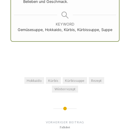
bis das Gemüse komplett bedeckt ist. Alles rund
20 Minuten köcheln lassen.
Ist der Kürbis weich, alles gründlich pürieren.
Jetzt kann die Kartoffelbrühe zugegeben werden.
Gut unterrühren und abschmecken mit
Paprikapulver, Salz und Pfeffer.
Es passen auch Currypulver, Kurkuma - je nach
Belieben und Geschmack.
KEYWORD
Gemüsesuppe, Hokkaido, Kürbis, Kürbissuppe, Suppe
Hokkaido
Kürbis
Kürbissuppe
Rezept