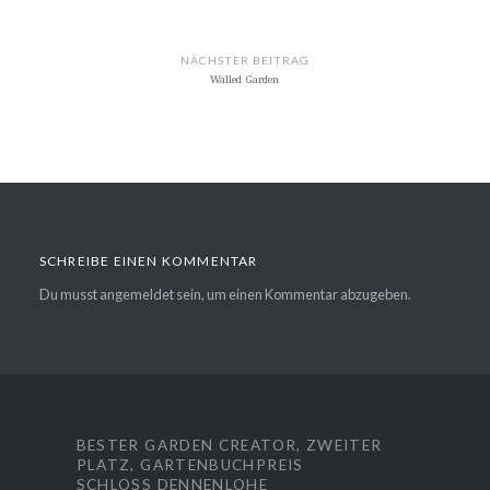
Winterrezept
BEITRAGSNAVIGATION
VORHERIGER BEITRAG
Fallobst
NÄCHSTER BEITRAG
Walled Garden
SCHREIBE EINEN KOMMENTAR
Du musst
angemeldet
sein, um einen Kommentar abzugeben.