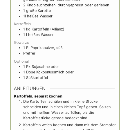
1 Pürierstab
1 Kartoffelstampfer
ZUTATEN
1
Hokkaido, mittlere Größe
1
große Zwiebel
6
El
Öl
geriebener Ingwer nach Belieben
2
Knoblauchzehen, durchgepresst oder gerieben
1
große Karotte
1l
heißes Wasser
Kartoffeln
1
kg
Kartoffeln (Allianz)
1
l
heißes Wasser
Gewürze
1
El
Paprikapulver, süß
Pfeffer
Optional
1
Pk
Sojasahne oder
1
Dose
Kokosnussmilch oder
1
Süßkartoffel