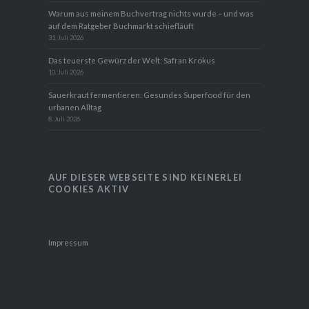
Stangensellerie ziehen auf dem Balkon für aromatisches
Würzsalz
5. August 2026
Edelpilze im Schattenreich: Wir ziehen Shiitake Pilze auf
Obstbaumholz
2. August 2026
Warum aus meinem Buchvertrag nichts wurde – und
was auf dem Ratgeber Buchmarkt schiefläuft
31. Juli 2026
Das teuerste Gewürz der Welt: Safran Krokus
10. Juli 2026
Sauerkraut fermentieren: Gesundes Superfood für den
urbanen Alltag
8. Juli 2026
AUF DIESER WEBSEITE SIND KEINERLEI
COOKIES AKTIV