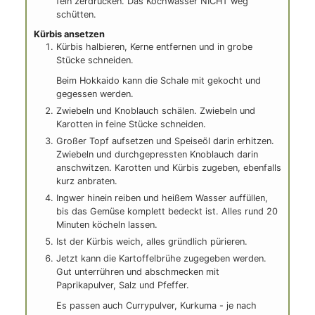
ANLEITUNGEN
Kartoffeln, separat kochen
Die Kartoffeln schälen und in kleine Stücke
schneiden und in einen kleinen Topf geben. Salzen
und mit heißem Wasser auffüllen, bis die
Kartoffelstücke gerade bedeckt sind.
Kartoffeln weich kochen und dann mit dem
Stampfer fein zerdrücken. Das Kochwasser NICHT
weg schütten.
Kürbis ansetzen
Kürbis halbieren, Kerne entfernen und in grobe
Stücke schneiden.
Beim Hokkaido kann die Schale mit gekocht und
gegessen werden.
Zwiebeln und Knoblauch schälen. Zwiebeln und
Karotten in feine Stücke schneiden.
Großer Topf aufsetzen und Speiseöl darin
erhitzen. Zwiebeln und durchgepressten
Knoblauch darin anschwitzen. Karotten und Kürbis
zugeben, ebenfalls kurz anbraten.
Ingwer hinein reiben und heißem Wasser auffüllen,