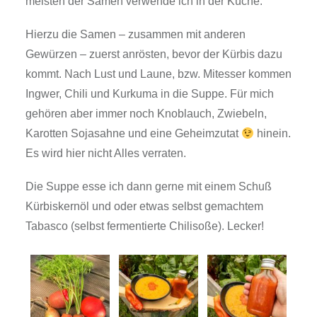
verfeinert. Mein Mann mag sie gerne mit einem
Indischem Touch. Da kommt es gerade recht, dass
ich eine Unmengen an Zwiebelsamen gesammelt
habe. Die meisten der Samen verwende ich in der
Küche.
Hierzu die Samen – zusammen mit anderen
Gewürzen – zuerst anrösten, bevor der Kürbis dazu
kommt. Nach Lust und Laune, bzw. Mitesser
kommen Ingwer, Chili und Kurkuma in die Suppe.
Für mich gehören aber immer noch Knoblauch,
Zwiebeln, Karotten Sojasahne und eine
Geheimzutat
hinein. Es wird hier nicht Alles
verraten.
Die Suppe esse ich dann gerne mit einem Schuß