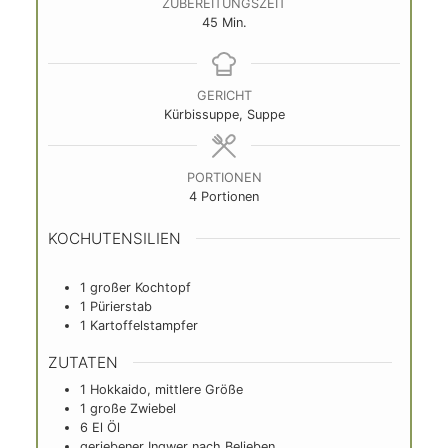
Garten-Bewertung
★★★★★
Top-Empfehlung der Community
ZUBEREITUNGSZEIT
Minuten
45
Min.
GERICHT
Kürbissuppe, Suppe
PORTIONEN
4
Portionen
KOCHUTENSILIEN
1 großer Kochtopf