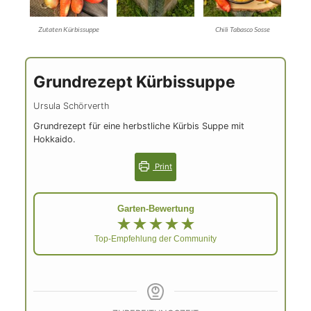
Kürbiskernöl und oder etwas selbst gemachtem
Tabasco (selbst fermentierte Chilisoße). Lecker!
Zutaten Kürbissuppe
Chili Tabasco Sosse
Grundrezept Kürbissuppe
Ursula Schörverth
Grundrezept für eine herbstliche Kürbis Suppe mit
Hokkaido.
Print