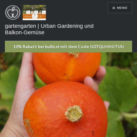
Direkt
MENÜ
zum
Inhalt
gartengarten | Urban Gardening und
Balkon-Gemüse
SCHLIEẞEN
DIR
BRINGT
MEIN
WISSEN
NUTZEN?
Ich stecke
unzählige Stunden