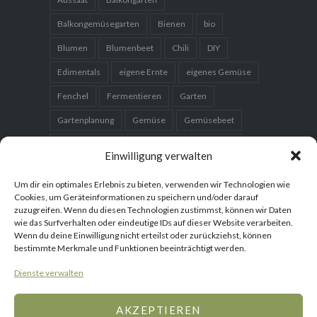
WAS MICH AM MEISTEN BEWEGT
alte Gemüsesorten
Anzucht
Auberginen
Aussaat
Balkongarten
Balkongemüsegarten
Bienen
bio
Einwilligung verwalten
Blumen
Blumenbeet
Chili
DIY
Edimentals
eigene Ernte
Um dir ein optimales Erlebnis zu bieten, verwenden wir Technologien wie
Cookies, um Geräteinformationen zu speichern und/oder darauf
eigenes Gemüse
Fenchel
Fermentieren
zuzugreifen. Wenn du diesen Technologien zustimmst, können wir Daten
wie das Surfverhalten oder eindeutige IDs auf dieser Website verarbeiten.
Garten
Gartenplanung
Gemüse
Wenn du deine Einwilligung nicht erteilst oder zurückziehst, können
bestimmte Merkmale und Funktionen beeinträchtigt werden.
Gemüsebeet
Gemüsegarten
Hausgarten
Dienste verwalten
Hochbeet
Karotten
Kartoffeln
Kleingarten
Kohl
Kräuter
Kürbis
AKZEPTIEREN