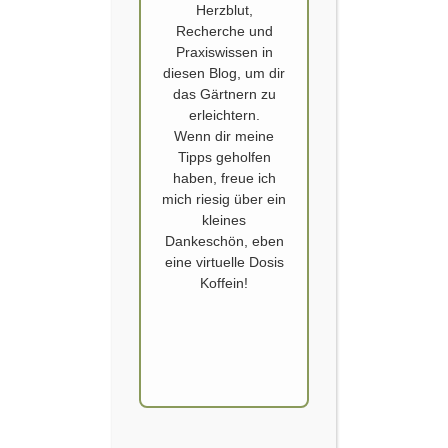
Herzblut,
Recherche und
Praxiswissen in
diesen Blog, um dir
das Gärtnern zu
erleichtern.
Wenn dir meine
Tipps geholfen
GEMÜSE
,
GURKEN
,
KÜRBIS
,
SPAGHETTIKÜRBIS
,
haben, freue ich
ZITRONENGURKE
,
ZUCCHINI
mich riesig über ein
Kürbis und Gurken erst im April
kleines
Dankeschön, eben
Veröffentlicht von
SCHOERVERTH
am
9. APRIL 2021
eine virtuelle Dosis
Koffein!
Alle Jahre wieder – muss ich mich wirklich zurück
halten um nicht zu früh mit der Aussaat von Kürbis
und Gurken zu beginnen. Gurken, Kürbis und
Melonen dürfen nicht zu groß werden, so lange sie
in den beengten Anzuchtöpfchen sitzen. Stoßen
die Wurzeln an ihre Wachstumsgrenzen – den