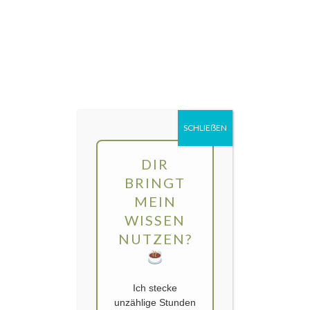
Direkt
MENÜ
zum
Inhalt
gartengarten | Urban Gardening und
Balkon-Gemüse
SCHLIEẞEN
DIR
BRINGT
MEIN
WISSEN
NUTZEN?
Ich stecke
unzählige Stunden