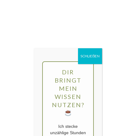
Direkt
MENÜ
zum
Inhalt
gartengarten | Urban Gardening und
Balkon-Gemüse
SCHLIEẞEN
DIR
BRINGT
MEIN
WISSEN
NUTZEN?
Ich stecke
unzählige Stunden