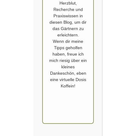
Herzblut,
Recherche und
Praxiswissen in
diesen Blog, um dir
das Gärtnern zu
KARTOFFELN
,
KARTOFFELSALAT
,
KARTOFFELSALAT BATTLE
,
erleichtern.
REZEPT
,
RHEINISCHER KARTOFFELSALAT
Wenn dir meine
Kartoffelsalat Battle
Tipps geholfen
haben, freue ich
mich riesig über ein
Veröffentlicht von
SCHOERVERTH
am
10. JANUAR 2020
kleines
Wir sind zwar eine Familie aus dem Rheinland.
Dankeschön, eben
eine virtuelle Dosis
Doch ein Teil kommt aus Baden – bzw. der
Koffein!
Oberrheinischen Tiefebene – und der andere aus
dem Umland von Düsseldorf. Zumeist recht
harmonisch im Zusammenleben, kommt es
regelmäßig zu ernsthaften Diskussionen, wenn es
um die Beilage Nummer Eins geht: Dem einzig
wahren Kartoffelsalat.