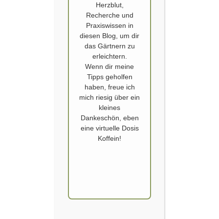
Herzblut,
Recherche und
Praxiswissen in
diesen Blog, um dir
das Gärtnern zu
erleichtern.
Wenn dir meine
Tipps geholfen
ADVENT
,
AMARYLLIS
,
BLUMEN
,
BLUMENZWIEBELN
,
haben, freue ich
RITTERSTERN
,
WEIHNACHTEN
,
WEIHNACHTSTRADITION
mich riesig über ein
Ritterstern übersommern
kleines
Dankeschön, eben
Veröffentlicht von
SCHOERVERTH
am
5. DEZEMBER 2022
eine virtuelle Dosis
Koffein!
Der Ritterstern (Hippeastrum), umgangsprachlich
Amaryllis, findet sich inzwischen in fast jedem
weihnachtlichen Wohnzimmer. Mitten im kalten
Winter treiben die großen, oft gewachsten
Blumenzwiebeln aus. Sie erblühen in roten,
weißen oder pinken Blüten.