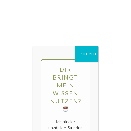
Direkt
MENÜ
zum
Inhalt
gartengarten | Urban Gardening und
Balkon-Gemüse
SCHLIEẞEN
DIR
BRINGT
MEIN
WISSEN
NUTZEN?
Ich stecke
unzählige Stunden