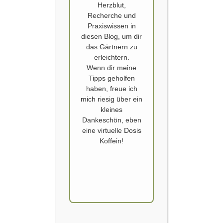
Herzblut,
Recherche und
Praxiswissen in
diesen Blog, um dir
das Gärtnern zu
erleichtern.
Wenn dir meine
Tipps geholfen
HAUSGARTEN
,
HOCHBEET
,
KOMPOST
haben, freue ich
Kinder Hochbeet
mich riesig über ein
kleines
Dankeschön, eben
Veröffentlicht von
SCHOERVERTH
am
4. JUNI 2019
eine virtuelle Dosis
Auf den Wunsch der Kids baue ich oberhalb des
Koffein!
Spielplatzes nun doch noch ein Hochbeet auf. Hier
sollen dann Erdbeeren, Melonen, Andenbeeren
und Cocktailtomaten einziehen. Es wird also ein
Naschgarten für die Kids. Ich mache noch ein paar
Snackgurken hinein und Sojabohnen. So ist