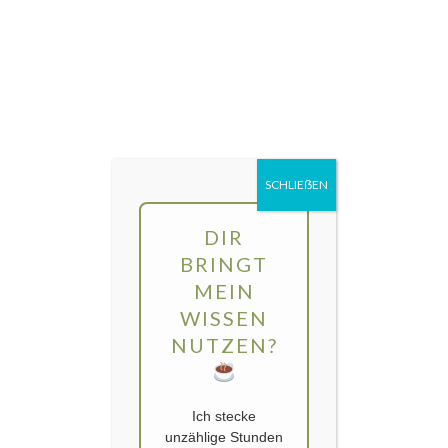
Direkt
MENÜ
zum
Inhalt
gartengarten | Urban Gardening und
Balkon-Gemüse
SCHLIEẞEN
DIR
BRINGT
MEIN
WISSEN
NUTZEN?
Ich stecke
unzählige Stunden