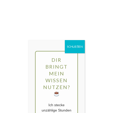
Direkt
MENÜ
zum
Inhalt
gartengarten | Urban Gardening und
Balkon-Gemüse
SCHLIEẞEN
DIR
BRINGT
MEIN
WISSEN
NUTZEN?
Ich stecke
unzählige Stunden