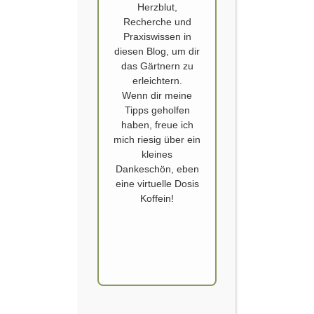
Herzblut,
Recherche und
Praxiswissen in
diesen Blog, um dir
das Gärtnern zu
erleichtern.
Wenn dir meine
Tipps geholfen
ANZUCHT
,
AUSSAAT
,
ERDBALLEN
,
ERDBALLENPRESSE
,
haben, freue ich
KAROTTEN
,
SAMEN
,
VORKULTUR
,
VORZIEHEN
mich riesig über ein
Erdballen Presse
kleines
Dankeschön, eben
Veröffentlicht von
SCHOERVERTH
am
14. JANUAR 2019
eine virtuelle Dosis
Koffein!
Ich habe mir ein Gartenhelfer für die Anzucht
gegönnt. Lange bin ich um den Erwerb einer
Erdballenpresse herum geschlichen. Lohnt sich
der Kauf, ist sie wirklich nützlich? Ich ziehe
inzwischen sehr viel Gemüse selber vor. Da
erleichtert jedes sinnvolle Werkzeug die Arbeit.