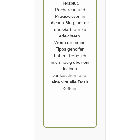
Herzblut,
Recherche und
Praxiswissen in
diesen Blog, um dir
das Gärtnern zu
erleichtern.
Wenn dir meine
GARTEN
Tipps geholfen
Wir machen Samentausch!
haben, freue ich
mich riesig über ein
kleines
Veröffentlicht von
SCHOERVERTH
am
23. OKTOBER 2017
Dankeschön, eben
Zu allererst meldet euch bitte auf Instagram mit
eine virtuelle Dosis
Koffein!
einer Direktnachricht an bei @gartengarten. Dabei
unbedingt eine E-Mail Adresse von euch
mitangeben. Ihr erhaltet dann meinen Kontakt und
nochmals die Infos. Die Anmeldung geht bis zum
31.10.17 oder bis 30 Personen zusammen
kommen.