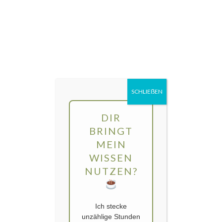
Direkt
MENÜ
zum
Inhalt
gartengarten | Urban Gardening und
Balkon-Gemüse
SCHLIEẞEN
DIR
BRINGT
MEIN
WISSEN
NUTZEN?
Ich stecke
unzählige Stunden