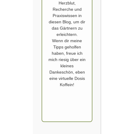
Herzblut,
Recherche und
Praxiswissen in
diesen Blog, um dir
das Gärtnern zu
erleichtern.
Wenn dir meine
Tipps geholfen
EIGENES SAATGUT
,
GARTEN
,
SAATGUT
,
SAATGUTTAUSCH
,
haben, freue ich
SAMEN
,
SAMENFEST
mich riesig über ein
Samen und Planen
kleines
Dankeschön, eben
Veröffentlicht von
SCHOERVERTH
am
10. JANUAR 2016
eine virtuelle Dosis
Koffein!
Auch wenn es derzeit deutlich wärmer ist als in
allen anderen Wintern zuvor: Vieles was im Garten
„passiert“, geschieht derzeit nur in der eigenen
Vorstellung. Es juckt und kribbelt, es wird geplant
und wieder verworfen. Ich schleiche ständig um
mein Laptop, nur um wieder irgendeine