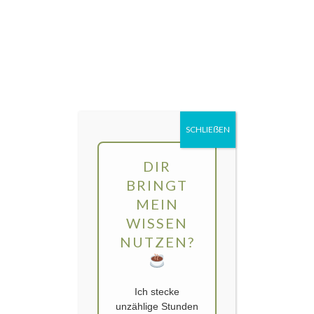
Direkt
MENÜ
zum
Inhalt
gartengarten | Urban Gardening und
Balkon-Gemüse
SCHLIEẞEN
DIR
BRINGT
MEIN
WISSEN
NUTZEN?
Ich stecke
unzählige Stunden