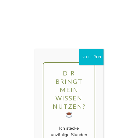
Direkt
MENÜ
zum
Inhalt
gartengarten | Urban Gardening und
Balkon-Gemüse
SCHLIEẞEN
DIR
BRINGT
MEIN
WISSEN
NUTZEN?
Ich stecke
unzählige Stunden