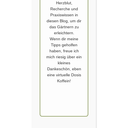
Herzblut,
Recherche und
Praxiswissen in
diesen Blog, um dir
das Gärtnern zu
erleichtern.
Wenn dir meine
GARTEN
,
OFFENE GARTENTÜR
,
OFFENER GARTEN
,
Tipps geholfen
SAATGUTTAUSCH
,
SEED SWAP
,
VERANSTALTUNG
haben, freue ich
Offener Garten ’22 Online
mich riesig über ein
kleines
Veröffentlicht von
SCHOERVERTH
am
19. SEPTEMBER 2022
Dankeschön, eben
eine virtuelle Dosis
Offener Garten abgesagt!!
Koffein!
Leider verhindert das stürmische Wetter einen
entspannten Nachmittag im Garten. Wir wollen
euch trotzdem einiges zeigen und werden hier am
Sonntag unsere Arbeiten veröffentlichen.
Hoffentlich dann im nächsten Jahr!