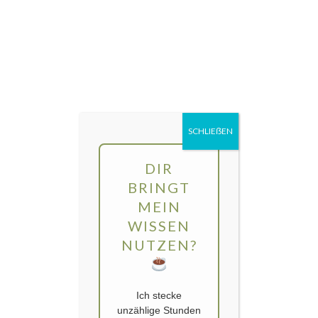
Direkt
MENÜ
zum
Inhalt
gartengarten | Urban Gardening und
Balkon-Gemüse
SCHLIEẞEN
DIR
BRINGT
MEIN
WISSEN
NUTZEN?
Ich stecke
unzählige Stunden