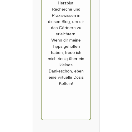
Herzblut,
Recherche und
Praxiswissen in
diesen Blog, um dir
das Gärtnern zu
erleichtern.
Wenn dir meine
Tipps geholfen
APFEL
haben, freue ich
Frühlingsgrüße
mich riesig über ein
kleines
Dankeschön, eben
Veröffentlicht von
SCHOERVERTH
am
16. MÄRZ 2020
eine virtuelle Dosis
Es ist Sonntag und endlich scheint bei uns richtig
Koffein!
die Sonne. So lange es noch geht, machen wir
ausgedehnte Spaziergänge. Von unserem Haus
sind es zu Fuß nur wenige Minuten, bis wir in dem
noch Blätterlosen Wald sind. Nach einem langen
Abenteuer Spaziergang, quer durch den Wald und