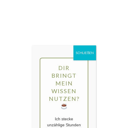
Direkt
MENÜ
zum
Inhalt
gartengarten | Urban Gardening und
Balkon-Gemüse
SCHLIEẞEN
DIR
BRINGT
MEIN
WISSEN
NUTZEN?
Ich stecke
unzählige Stunden