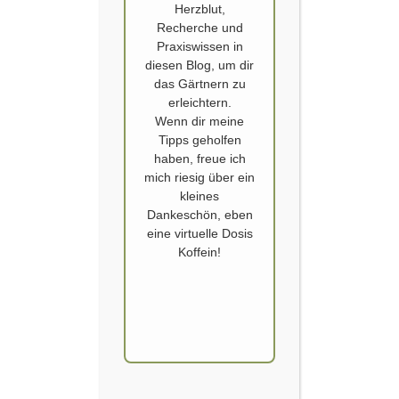
Herzblut,
Recherche und
Praxiswissen in
diesen Blog, um dir
das Gärtnern zu
erleichtern.
Wenn dir meine
Tipps geholfen
AKKU
,
AKKU RASENMÄHER
,
MÄHER
,
RASEN
,
RASEN
,
haben, freue ich
RASENMÄHER
,
WIESE
mich riesig über ein
Rasen rasen
kleines
Dankeschön, eben
Veröffentlicht von
SCHOERVERTH
am
24. SEPTEMBER 2019
eine virtuelle Dosis
Koffein!
Meine Lieblingsarbeit im Garten? Eindeutig Rasen
mähen :-)! Und ja, diese Arbeit liegt bei uns schon
immer zu 100% in Frauenhand.
Genau wie die männlichen Fangemeinde stehe
auch ich dabei auf Power. Aber bei mir muss die