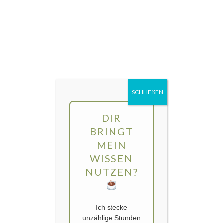
Direkt
MENÜ
zum
Inhalt
gartengarten | Urban Gardening und
Balkon-Gemüse
SCHLIEẞEN
DIR
BRINGT
MEIN
WISSEN
NUTZEN?
Ich stecke
unzählige Stunden