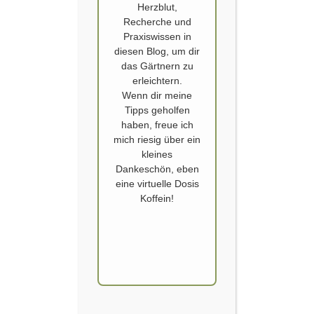
Herzblut,
Recherche und
Praxiswissen in
diesen Blog, um dir
das Gärtnern zu
erleichtern.
Wenn dir meine
AUSSAAT
,
CHICOREE
,
DIREKTSAAT
,
ENDIVIE
,
FENCHEL
,
Tipps geholfen
GEMÜSE
,
SAATGUT
,
SALAT
,
SAMEN
,
VULKANSPARGEL
haben, freue ich
Herbst Aussaat
mich riesig über ein
kleines
Veröffentlicht von
SCHOERVERTH
am
6. JULI 2018
Dankeschön, eben
eine virtuelle Dosis
Oder eigentlich Hochsommeraussaat. Ab Juni
Koffein!
lehren sich bereits die ersten Gemüse- und
Hochbeet. Dann ist der richtige Zeitpunkt für viele
Gemüsesorten bzw. ihre Varianten von ihnen.
Es gibt Gemüsesorten, welche die späte Aussaat
mit einer reichen Ernte danken. Allen voran ist das
der Fenchel. Wie Pak Choi und Tatsoi neigt er bei