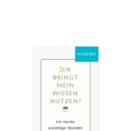
Direkt
MENÜ
zum
Inhalt
gartengarten | Urban Gardening und
Balkon-Gemüse
SCHLIEẞEN
DIR
BRINGT
MEIN
WISSEN
NUTZEN?
Ich stecke
unzählige Stunden