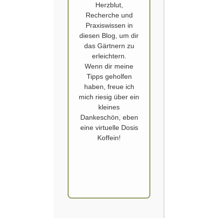
Herzblut,
Recherche und
Praxiswissen in
diesen Blog, um dir
das Gärtnern zu
erleichtern.
Wenn dir meine
Tipps geholfen
GARTEN
haben, freue ich
Auf dem Gipfel und ein
mich riesig über ein
kleines
Apfelkuchen
Dankeschön, eben
eine virtuelle Dosis
Veröffentlicht von
SCHOERVERTH
am
11. SEPTEMBER 2017
Koffein!
Gestern, beim Mittäglichem Spaziergang am
Sonntag, haben wir zum ersten Mal überhaupt
unseren Hausberg bestiegen. Jeden Tag, wenn wir
im Garten oder auf dem Sofa sitzen, fällt unser
Blick auf diesen Berg, welcher sich hinter unserem