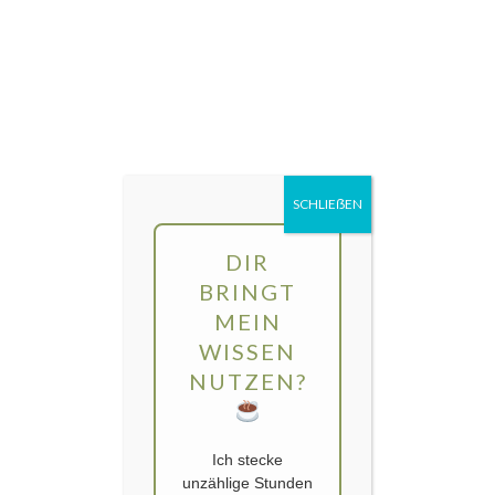
Direkt
MENÜ
zum
Inhalt
gartengarten | Urban Gardening und
Balkon-Gemüse
SCHLIEẞEN
DIR
BRINGT
MEIN
WISSEN
NUTZEN?
Ich stecke
unzählige Stunden