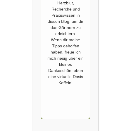
Herzblut,
Recherche und
Praxiswissen in
diesen Blog, um dir
das Gärtnern zu
GARTEN
erleichtern.
Wenn dir meine
Giersch
Tipps geholfen
haben, freue ich
Veröffentlicht von
SCHOERVERTH
am
14. MÄRZ 2017
mich riesig über ein
kleines
Das
Dankeschön, eben
Kraut,
eine virtuelle Dosis
Koffein!