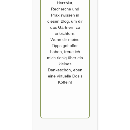
Herzblut,
Recherche und
Praxiswissen in
diesen Blog, um dir
das Gärtnern zu
erleichtern.
Wenn dir meine
Tipps geholfen
SONNENBLUME
haben, freue ich
Sonnenblume am Sonntag
mich riesig über ein
kleines
Dankeschön, eben
Veröffentlicht von
SCHOERVERTH
am
11. SEPTEMBER 2016
eine virtuelle Dosis
Bis
Koffein!
jetzt
hat
sich
nur
eine