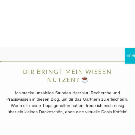
GEMÜSE
BLUMEN
GARTENREISEN
WEBSHOP
GEMÜSE REZ
SCH
DIR BRINGT MEIN WISSEN
NUTZEN?
Ich stecke unzählige Stunden Herzblut, Recherche und
Praxiswissen in diesen Blog, um dir das Gärtnern zu erleichtern.
Wenn dir meine Tipps geholfen haben, freue ich mich riesig
Sauerkrau
über ein kleines Dankeschön, eben eine virtuelle Dosis Koffein!
Fermentie
Schoerverth