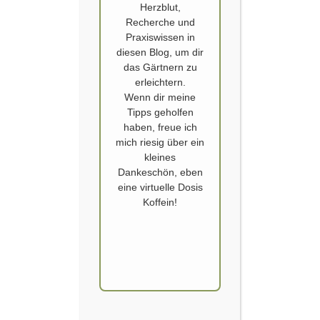
Herzblut,
Recherche und
Praxiswissen in
diesen Blog, um dir
das Gärtnern zu
erleichtern.
Wenn dir meine
OKRA CHALLENGE 24
Tipps geholfen
haben, freue ich
Meine diesjährige, selbst gestellte, Gartenchallenge ist: Die Okra
mich riesig über ein
(Abelmoschus esculentus). Seit 2019 habe ich nicht mehr versucht Okra
kleines
zu ziehen. Alle Versuche die Jahre davor waren mehr oder minder
Dankeschön, eben
erfolglos. Mal eine Handvoll der Schoten, das war’s auch schon. Warum
eine virtuelle Dosis
ich bisher immer gescheitert bin? Da kann ich bisher nur die Theorien
Koffein!
äußern. Sicher ist,…
WEITERLESEN