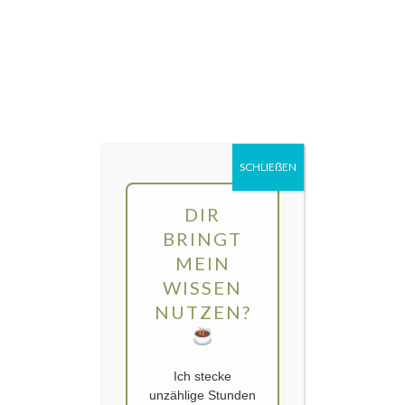
Direkt
MENÜ
zum
Inhalt
gartengarten | Urban Gardening und
Balkon-Gemüse
SCHLIEẞEN
Kategorie:
Indisch Kochen
DIR
BRINGT
MEIN
WISSEN
NUTZEN?
Ich stecke
unzählige Stunden