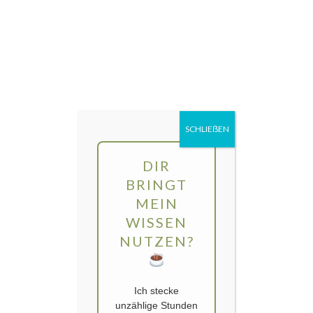
Direkt
MENÜ
zum
Inhalt
gartengarten | Urban Gardening und
Balkon-Gemüse
SCHLIEẞEN
Kategorie:
organischer Dünger
DIR
BRINGT
MEIN
WISSEN
NUTZEN?
Ich stecke
unzählige Stunden