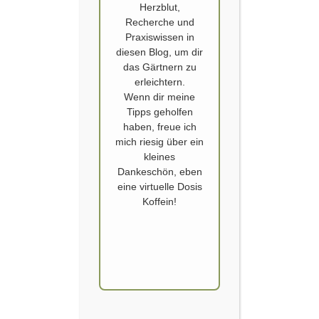
Herzblut,
Recherche und
Praxiswissen in
diesen Blog, um dir
das Gärtnern zu
erleichtern.
Wenn dir meine
GRÜNDÜNGUNG IM GEMÜSEBEET
Tipps geholfen
haben, freue ich
Die Aussaat Saison geht weiter. Neben den Wintersalaten steht jetzt im
mich riesig über ein
Juli die Aussaat von Gründungung bei mir auf dem Plan. Jeden
kleines
November stehe ich bewundernd vor einem Feld in der Nähe unseres
Dankeschön, eben
Tannenbaum Lieferranten. Dieses riesige Feld ist dann immer saftig
eine virtuelle Dosis
Grün mit einer Winter Gründungung. Der Rettich daraus schmeckt
Koffein!
übrigens hervorragend. Dieses Feld…
WEITERLESEN