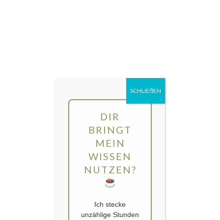
Direkt
MENÜ
zum
Inhalt
gartengarten | Urban Gardening und
Balkon-Gemüse
SCHLIEẞEN
DIR
BRINGT
MEIN
WISSEN
NUTZEN?
Ich stecke
unzählige Stunden