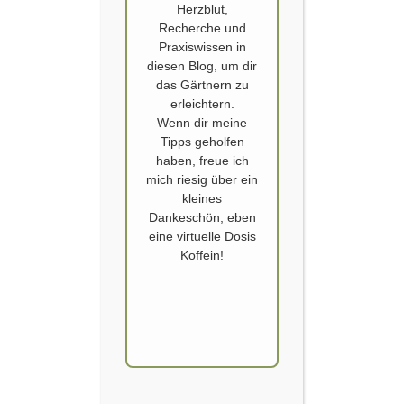
Herzblut,
Recherche und
Praxiswissen in
diesen Blog, um dir
das Gärtnern zu
erleichtern.
Wenn dir meine
Tipps geholfen
BAUMSPINAT
,
STAUDEN
haben, freue ich
Baumspinat
mich riesig über ein
kleines
Dankeschön, eben
Veröffentlicht von
SCHOERVERTH
am
26. APRIL 2017
eine virtuelle Dosis
Als
Koffein!
leidenschaftliche
Gärtnerin oder
Gärtner hat man
normalerweise
auch etwas