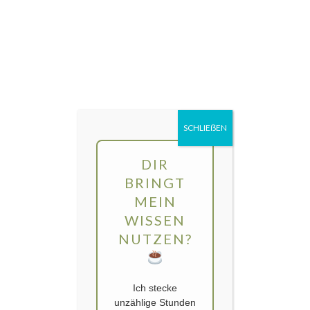
Direkt
MENÜ
zum
Inhalt
gartengarten | Urban Gardening und
Balkon-Gemüse
SCHLIEẞEN
DIR
BRINGT
MEIN
WISSEN
NUTZEN?
Ich stecke
unzählige Stunden