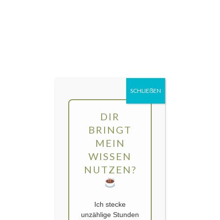
Direkt
MENÜ
zum
Inhalt
gartengarten | Urban Gardening und
Balkon-Gemüse
SCHLIEẞEN
DIR
BRINGT
MEIN
WISSEN
NUTZEN?
Ich stecke
unzählige Stunden