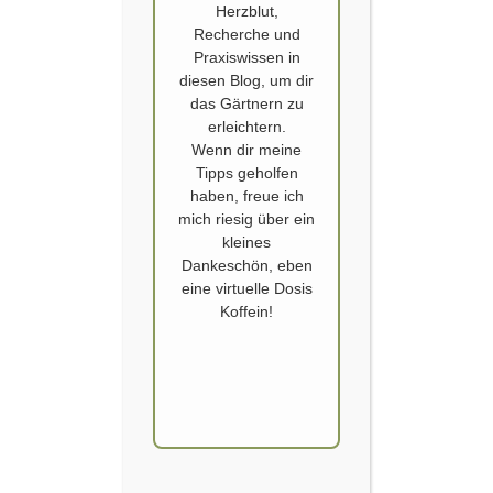
Herzblut,
Recherche und
Praxiswissen in
diesen Blog, um dir
das Gärtnern zu
erleichtern.
Wenn dir meine
Tipps geholfen
HORTENSIEN
haben, freue ich
Blaue Hortensien
mich riesig über ein
kleines
Dankeschön, eben
Veröffentlicht von
SCHOERVERTH
am
15. JULI 2016
eine virtuelle Dosis
Ich liebe
Koffein!
Hortensien. Hatte
ich hier wohl schon
einmal erwähnt.
Sie erinnern mich
an das Zuhause