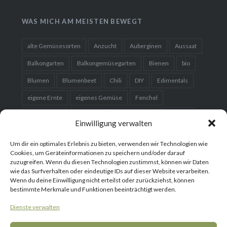
WAS MICH AM MEISTEN BEWEGT
alte Gemüsesorten
Anzucht
Auberginen
Aussaat
Balkongarten
Balkongemüsegarten
Bienen
bio
Blumen
Blumenbeet
Chili
DIY
Edimentals
eigene Ernte
eigenes Gemüse
Fenchel
Fermentieren
Garten
Gartenplanung
Gemüse
Einwilligung verwalten
Gemüsebeet
Gemüsegarten
Hausgarten
Um dir ein optimales Erlebnis zu bieten, verwenden wir Technologien wie
Hochbeet
Karotten
Kartoffeln
Kleingarten
Cookies, um Geräteinformationen zu speichern und/oder darauf
zuzugreifen. Wenn du diesen Technologien zustimmst, können wir Daten
Kohl
Kräuter
Kürbis
nachhaltig
Obst
wie das Surfverhalten oder eindeutige IDs auf dieser Website verarbeiten.
Wenn du deine Einwilligung nicht erteilst oder zurückziehst, können
Obstbaum
Organic
Paprika
Permakultur
bestimmte Merkmale und Funktionen beeinträchtigt werden.
Rezept
Saatgut
Salat
Samen
selber bauen
Dienste verwalten
Setzlinge
Süßkartoffeln
Tomaten
vorziehen