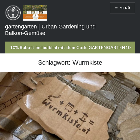
Direkt
MENÜ
zum
Inhalt
gartengarten | Urban Gardening und
Balkon-Gemüse
Schlagwort:
Wurmkiste