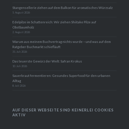
Stangensellerie ziehen auf dem Balkon für aromatisches Würzsalz
5. August 2026
Edelpilze im Schattenreich: Wir ziehen Shiitake Pilze auf
Obstbaumholz
2. August 2026
Warum aus meinem Buchvertrag nichts wurde – und was auf dem
Ratgeber Buchmarkt schiefläuft
31. Juli 2026
Das teuerste Gewürz der Welt: Safran Krokus
10. Juli 2026
Sauerkraut fermentieren: Gesundes Superfood für den urbanen
Alltag
8. Juli 2026
AUF DIESER WEBSEITE SIND KEINERLEI COOKIES
AKTIV