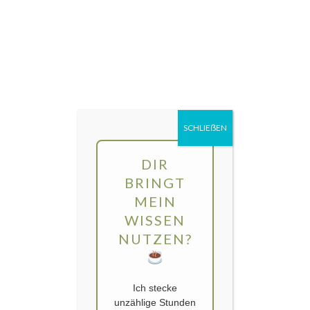
Direkt
MENÜ
zum
Inhalt
gartengarten | Urban Gardening und
Balkon-Gemüse
SCHLIEẞEN
Schlagwort:
Radicchio
DIR
BRINGT
MEIN
WISSEN
NUTZEN?
Ich stecke
unzählige Stunden