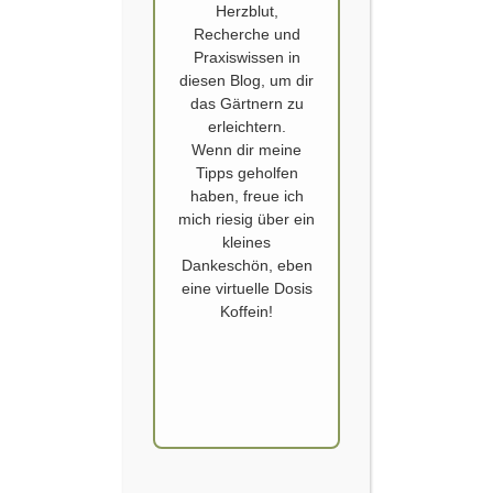
Herzblut,
Recherche und
Praxiswissen in
diesen Blog, um dir
das Gärtnern zu
erleichtern.
Wenn dir meine
FRISCHES GRÜN IM WINTER
Tipps geholfen
haben, freue ich
Ende September ist der Höhepunkt der Ernte Saison im Gemüse- und
mich riesig über ein
Balkon Gemüse Garten. Karotten, Beete, Kohl, Paprika – all das gibt es
kleines
jetzt in Hülle und Fülle. Noch zumindest. Denn die Nächte werden kühler
Dankeschön, eben
und bald sterben die Wärme liebenden Gemüsepflanzen ab. Salat –
eine virtuelle Dosis
frisches Grün im Winter Soll im Winter nicht nur Kohl…
Koffein!
WEITERLESEN