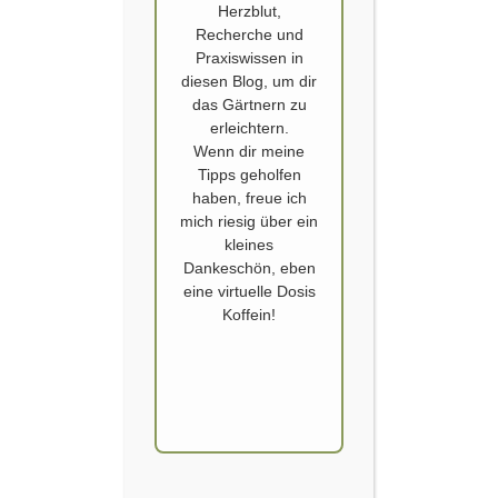
Herzblut,
Recherche und
Praxiswissen in
diesen Blog, um dir
BENJES UND GLÜHWÜRMCHEN
das Gärtnern zu
erleichtern.
Der Muskelkater kriecht mir schon die Arme und Beine hoch. Seit Tagen
Wenn dir meine
bin ich an der Umsetzung einer neuen Idee. Meine – vielleicht spinnerte
Tipps geholfen
– Idee: Ich möchte endlich mal wieder Glühwürmchen beobachten
haben, freue ich
können. Natürlich am liebsten im Hausgarten. Auch wenn die
mich riesig über ein
Lichtverschmutzung auch in unserem Ort immens hoch ist. Trotzdem
kleines
schaffe ich doch mal…
Dankeschön, eben
eine virtuelle Dosis
WEITERLESEN
Koffein!