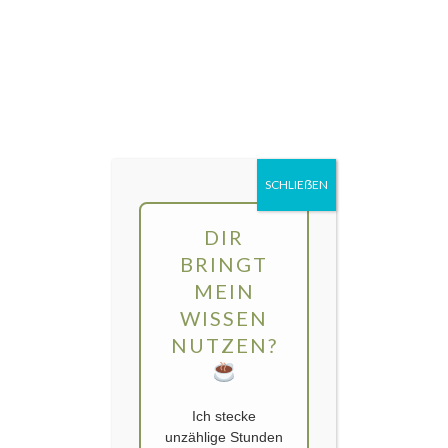
Direkt
MENÜ
zum
Inhalt
gartengarten | Urban Gardening und
Balkon-Gemüse
Kategorie:
Totholz
SCHLIEẞEN
DIR
BRINGT
MEIN
WISSEN
NUTZEN?
Ich stecke
unzählige Stunden