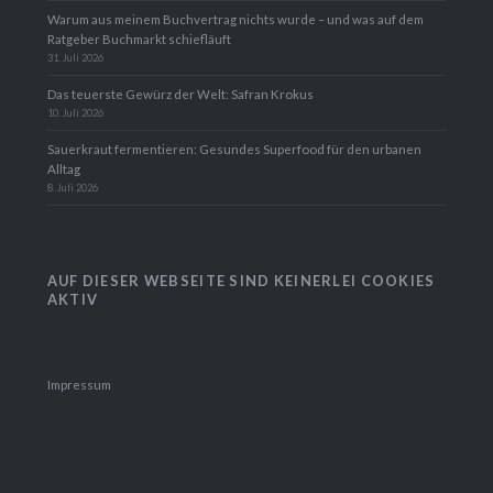
Warum aus meinem Buchvertrag nichts wurde – und was auf dem
Ratgeber Buchmarkt schiefläuft
31. Juli 2026
Das teuerste Gewürz der Welt: Safran Krokus
10. Juli 2026
Sauerkraut fermentieren: Gesundes Superfood für den urbanen
Alltag
8. Juli 2026
AUF DIESER WEBSEITE SIND KEINERLEI COOKIES
AKTIV
Impressum