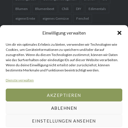
Blumen
Blumenbeet
Chili
DIY
Edimentals
eigene Ernte
eigenes Gemüse
Fenchel
Fermentieren
Garten
Gartenplanung
Gemüse
Einwilligung verwalten
Gemüsebeet
Gemüsegarten
Hausgarten
Um dir ein optimales Erlebnis zu bieten, verwenden wir Technologien wie
Hochbeet
Karotten
Kartoffeln
Kleingarten
Cookies, um Geräteinformationen zu speichern und/oder darauf
zuzugreifen. Wenn du diesen Technologien zustimmst, können wir Daten
Kohl
Kräuter
Kürbis
nachhaltig
Obst
wie das Surfverhalten oder eindeutige IDs auf dieser Website verarbeiten.
Wenn du deine Einwilligung nicht erteilst oder zurückziehst, können
Obstbaum
Organic
Paprika
Permakultur
bestimmte Merkmale und Funktionen beeinträchtigt werden.
Rezept
Saatgut
Salat
Samen
selber bauen
Dienste verwalten
Setzlinge
Süßkartoffeln
Tomaten
vorziehen
AKZEPTIEREN
ABLEHNEN
Gemüse
Blumen
Gartenreisen
WebShop
Gemüse
Obst
Über
Mediakit
Home
Rezepte
mich
EINSTELLUNGEN ANSEHEN
Stolz präsentiert von WordPress
|
Theme: Dyad von
WordPress.com