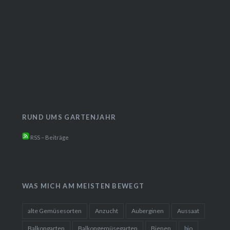
RUND UMS GARTENJAHR
RSS – Beiträge
WAS MICH AM MEISTEN BEWEGT
alte Gemüsesorten
Anzucht
Auberginen
Aussaat
Balkongarten
Balkongemüsegarten
Bienen
bio