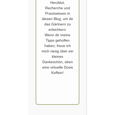
Herzblut,
Recherche und
Praxiswissen in
diesen Blog, um dir
das Gärtnern zu
erleichtern.
Wenn dir meine
DEN GARTEN KALKEN
Tipps geholfen
haben, freue ich
Das Gartengemüsejahr neigt sich dem Ende zu und zumindest mit der
mich riesig über ein
Kohlernte bin ich sehr zufrieden. Der Spitzkohl wächst, den Palmkohl
kleines
konnte ich bereits zweimal beernten. Ebenso den Kohlrabi und der
Dankeschön, eben
Rosenkohl hat schon verheißungsvolle Köpfchen. Ja, die ganze Arbeit
eine virtuelle Dosis
hat sich gelohnt. Den Anfang meiner Bodenverbesserungsaktion
Koffein!
machte im letzten Januar der Versuch in zwei…
WEITERLESEN