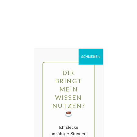
Direkt
MENÜ
zum
Inhalt
gartengarten | Urban Gardening und
Balkon-Gemüse
SCHLIEẞEN
Kategorie:
Kalk
DIR
BRINGT
MEIN
WISSEN
NUTZEN?
Ich stecke
unzählige Stunden