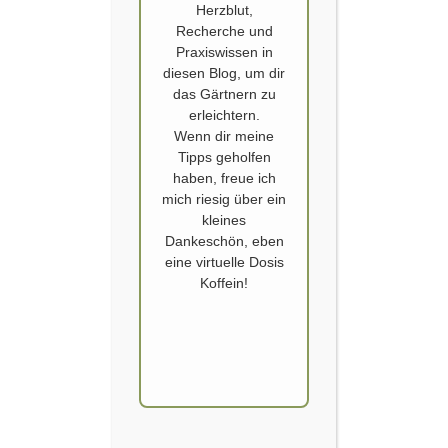
Herzblut,
Recherche und
Praxiswissen in
diesen Blog, um dir
ERBSE IST NICHT GLEICH ERBSE
das Gärtnern zu
erleichtern.
Mitte Juni ist die Erntezeit für die Erbsen bei uns im Garten. Die
Wenn dir meine
verschiedenen Sorten hatte ich im März in die Erde gebracht bzw. im
Tipps geholfen
Haus vorgezogen, beschrieben im Beitrag „Erbsen“. Inzwischen baue ich
haben, freue ich
Palerbsen, Markerbsen und Zuckererbsen – auch Kefe genannt – in
mich riesig über ein
meinen Gemüsebeete an. Alle haben unterschiedliche Eigenschaften
kleines
und Anwendungsmöglichkeiten. Die große Vielfalt…
Dankeschön, eben
eine virtuelle Dosis
WEITERLESEN
Koffein!