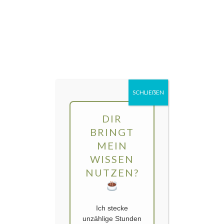
Direkt
MENÜ
zum
Inhalt
gartengarten | Urban Gardening und
Balkon-Gemüse
Schlagwort:
Zuckerschoten
SCHLIEẞEN
DIR
BRINGT
MEIN
WISSEN
NUTZEN?
Ich stecke
unzählige Stunden