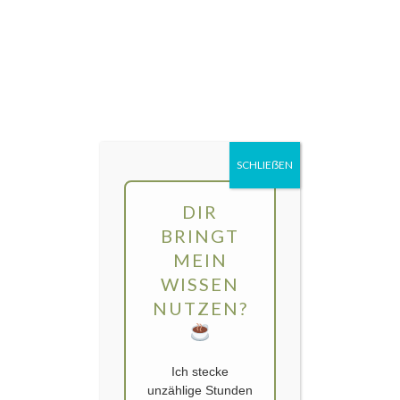
Direkt
MENÜ
zum
Inhalt
gartengarten | Urban Gardening und
Balkon-Gemüse
SCHLIEẞEN
Schlagwort:
Samen ernten
DIR
BRINGT
MEIN
WISSEN
NUTZEN?
Ich stecke
unzählige Stunden