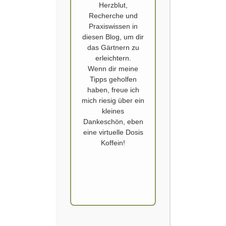
Herzblut,
Recherche und
Praxiswissen in
diesen Blog, um dir
das Gärtnern zu
erleichtern.
SAATGUT KREISLAUF UND HERBSTAUSSAAT
Wenn dir meine
BEIM URBAN GARDENING
Tipps geholfen
haben, freue ich
Gleichzeitig Saatgut sammeln aus dem eigenen Gemüsebeet und für die
mich riesig über ein
Herbstaussaat Gemüse Samen aussäen: Das geht im August.
kleines
Normalerweise bereits Anfang August. Aber dieses Jahr musste ich auf
Dankeschön, eben
den ersten Regen seit über 2 Monaten warten. Die Erde ist viel zu
eine virtuelle Dosis
trocken für die Rüben, Rettich und Karotten Samen. Gemüse Aussaat im
Koffein!
August mit den…
WEITERLESEN
BESTER GARDEN CREATOR, ZWEITER PLATZ,