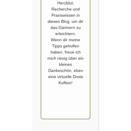
Herzblut,
Recherche und
Praxiswissen in
diesen Blog, um dir
das Gärtnern zu
erleichtern.
Wenn dir meine
BLUMENBEETE IM RASEN
Tipps geholfen
haben, freue ich
Jedes Jahr muss ich feststellen, dass die blühenden Flächen in unserem
mich riesig über ein
Garten eindeutig unter repräsentiert sind. Wir brauchen den Rasen für
kleines
die Kinder, damit sie Platz zum Toben haben. Durch den abschüssigen
Dankeschön, eben
Hang ist er auch eine sehr beliebte Rennstrecke für die Kids. Neuerdings
eine virtuelle Dosis
spielen wir auch gerne Federball im unteren Gartenteil, trotzt der
Koffein!
Schräge….
WEITERLESEN
BESTER GARDEN CREATOR, ZWEITER PLATZ,