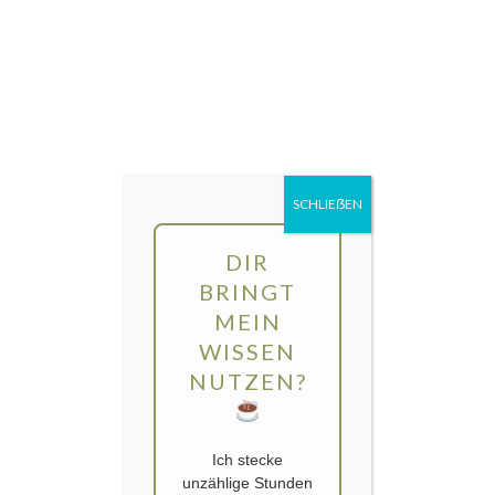
Direkt
MENÜ
zum
Inhalt
gartengarten | Urban Gardening und
Balkon-Gemüse
SCHLIEẞEN
Schlagwort:
Ismene
DIR
BRINGT
MEIN
WISSEN
NUTZEN?
Ich stecke
unzählige Stunden